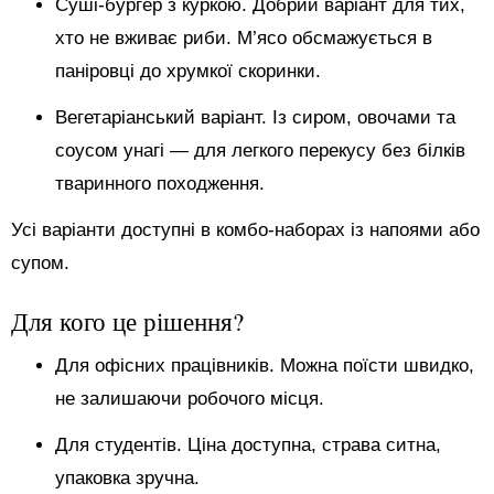
Суші-бургер з куркою. Добрий варіант для тих,
хто не вживає риби. М’ясо обсмажується в
паніровці до хрумкої скоринки.
Вегетаріанський варіант. Із сиром, овочами та
соусом унагі — для легкого перекусу без білків
тваринного походження.
Усі варіанти доступні в комбо-наборах із напоями або
супом.
Для кого це рішення?
Для офісних працівників. Можна поїсти швидко,
не залишаючи робочого місця.
Для студентів. Ціна доступна, страва ситна,
упаковка зручна.