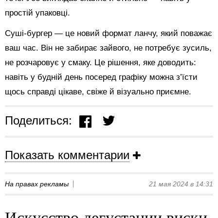
простій упаковці.
Суші-бургер — це новий формат ланчу, який поважає
ваш час. Він не забирає зайвого, не потребує зусиль,
не розчаровує у смаку. Це рішення, яке доводить:
навіть у будній день посеред графіку можна з’їсти
щось справді цікаве, свіже й візуально приємне.
Поделиться:
Показать комментарии
На правах рекламы
21 мая 2024 в 14:31
Искусство дегустации виски