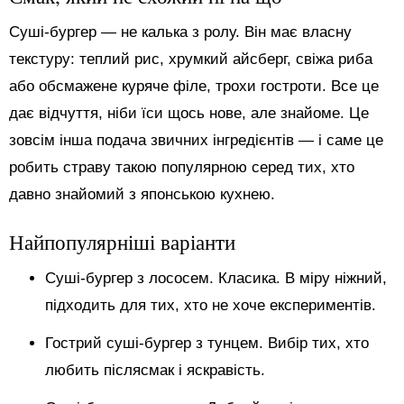
Суші-бургер — не калька з ролу. Він має власну
текстуру: теплий рис, хрумкий айсберг, свіжа риба
або обсмажене куряче філе, трохи гостроти. Все це
дає відчуття, ніби їси щось нове, але знайоме. Це
зовсім інша подача звичних інгредієнтів — і саме це
робить страву такою популярною серед тих, хто
давно знайомий з японською кухнею.
Найпопулярніші варіанти
Суші-бургер з лососем. Класика. В міру ніжний,
підходить для тих, хто не хоче експериментів.
Гострий суші-бургер з тунцем. Вибір тих, хто
любить післясмак і яскравість.