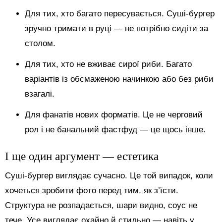
Для тих, хто багато пересувається. Суші-бургер
зручно тримати в руці — не потрібно сидіти за
столом.
Для тих, хто не вживає сирої риби. Багато
варіантів із обсмаженою начинкою або без риби
взагалі.
Для фанатів нових форматів. Це не черговий
рол і не банальний фастфуд — це щось інше.
І ще один аргумент — естетика
Суші-бургер виглядає сучасно. Це той випадок, коли
хочеться зробити фото перед тим, як з’їсти.
Структура не розпадається, шари видно, соус не
тече. Усе виглядає охайно й стильно — навіть у