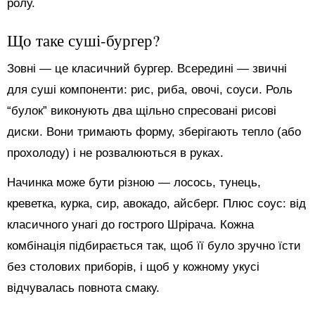
ролу.
Що таке суші-бургер?
Зовні — це класичний бургер. Всередині — звичні
для суші компоненти: рис, риба, овочі, соуси. Роль
“булок” виконують два щільно спресовані рисові
диски. Вони тримають форму, зберігають тепло (або
прохолоду) і не розвалюються в руках.
Начинка може бути різною — лосось, тунець,
креветка, курка, сир, авокадо, айсберг. Плюс соус: від
класичного унагі до гострого Шрірача. Кожна
комбінація підбирається так, щоб її було зручно їсти
без столових приборів, і щоб у кожному укусі
відчувалась повнота смаку.