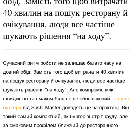
обід. Замість того щоб витрачати
40 хвилин на пошук ресторану й
очікування, люди все частіше
шукають рішення “на ходу”.
Сучасний ритм роботи не залишає багато часу на
довгий обід. Замість того щоб витрачати 40 хвилин
на пошук ресторану й очікування, люди все частіше
шукають рішення “на ходу”. Але компроміс між
швидкістю та смаком більше не обов’язковий —
суші
бургери
від Sushi Master доводять це на практиці. Він
такий самий компактний, як бургер зі стріт-фуду, але
за смаковим профілем ближчий до ресторанного