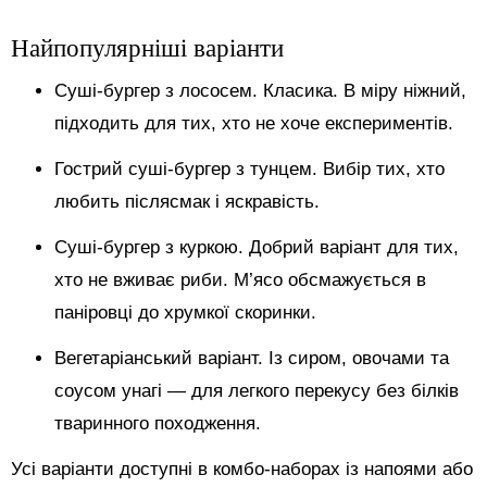
Найпопулярніші варіанти
Суші-бургер з лососем. Класика. В міру ніжний,
підходить для тих, хто не хоче експериментів.
Гострий суші-бургер з тунцем. Вибір тих, хто
любить післясмак і яскравість.
Суші-бургер з куркою. Добрий варіант для тих,
хто не вживає риби. М’ясо обсмажується в
паніровці до хрумкої скоринки.
Вегетаріанський варіант. Із сиром, овочами та
соусом унагі — для легкого перекусу без білків
тваринного походження.
Усі варіанти доступні в комбо-наборах із напоями або