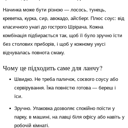
Начинка може бути різною — лосось, тунець,
креветка, курка, сир, авокадо, айсберг. Плюс соус: від
класичного унагі до гострого Шрірача. Кожна
комбінація підбирається так, щоб її було зручно їсти
без столових приборів, і щоб у кожному укусі
відчувалась повнота смаку.
Чому це підходить саме для ланчу?
Швидко. Не треба паличок, соєвого соусу або
сервірування. Їжа повністю готова — береш і
їси.
Зручно. Упаковка дозволяє спокійно поїсти у
парку, в машині, на лавці біля офісу або навіть у
робочій кімнаті.