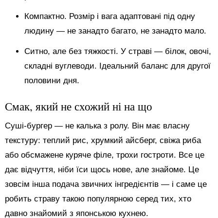
Компактно. Розмір і вага адаптовані під одну
людину — не занадто багато, не занадто мало.
Ситно, але без тяжкості. У страві — білок, овочі,
складні вуглеводи. Ідеальний баланс для другої
половини дня.
Смак, який не схожий ні на що
Суші-бургер — не калька з ролу. Він має власну
текстуру: теплий рис, хрумкий айсберг, свіжа риба
або обсмажене куряче філе, трохи гостроти. Все це
дає відчуття, ніби їси щось нове, але знайоме. Це
зовсім інша подача звичних інгредієнтів — і саме це
робить страву такою популярною серед тих, хто
давно знайомий з японською кухнею.