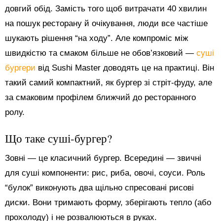
довгий обід. Замість того щоб витрачати 40 хвилин
на пошук ресторану й очікування, люди все частіше
шукають рішення “на ходу”. Але компроміс між
швидкістю та смаком більше не обов’язковий —
суші
бургери
від Sushi Master доводять це на практиці. Він
такий самий компактний, як бургер зі стріт-фуду, але
за смаковим профілем ближчий до ресторанного
ролу.
Що таке суші-бургер?
Зовні — це класичний бургер. Всередині — звичні
для суші компоненти: рис, риба, овочі, соуси. Роль
“булок” виконують два щільно спресовані рисові
диски. Вони тримають форму, зберігають тепло (або
прохолоду) і не розвалюються в руках.