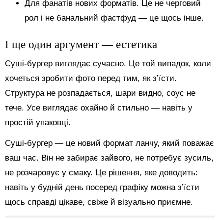
Для фанатів нових форматів. Це не черговий
рол і не банальний фастфуд — це щось інше.
І ще один аргумент — естетика
Суші-бургер виглядає сучасно. Це той випадок, коли
хочеться зробити фото перед тим, як з’їсти.
Структура не розпадається, шари видно, соус не
тече. Усе виглядає охайно й стильно — навіть у
простій упаковці.
Суші-бургер — це новий формат ланчу, який поважає
ваш час. Він не забирає зайвого, не потребує зусиль,
не розчаровує у смаку. Це рішення, яке доводить:
навіть у будній день посеред графіку можна з’їсти
щось справді цікаве, свіже й візуально приємне.