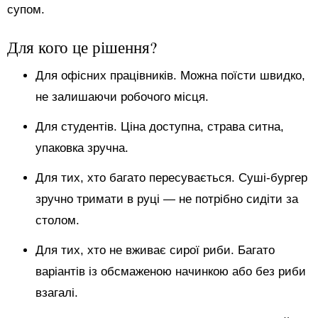
супом.
Для кого це рішення?
Для офісних працівників. Можна поїсти швидко,
не залишаючи робочого місця.
Для студентів. Ціна доступна, страва ситна,
упаковка зручна.
Для тих, хто багато пересувається. Суші-бургер
зручно тримати в руці — не потрібно сидіти за
столом.
Для тих, хто не вживає сирої риби. Багато
варіантів із обсмаженою начинкою або без риби
взагалі.