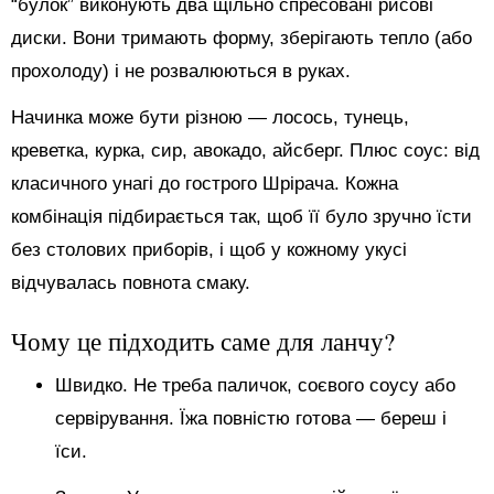
“булок” виконують два щільно спресовані рисові
диски. Вони тримають форму, зберігають тепло (або
прохолоду) і не розвалюються в руках.
Начинка може бути різною — лосось, тунець,
креветка, курка, сир, авокадо, айсберг. Плюс соус: від
класичного унагі до гострого Шрірача. Кожна
комбінація підбирається так, щоб її було зручно їсти
без столових приборів, і щоб у кожному укусі
відчувалась повнота смаку.
Чому це підходить саме для ланчу?
Швидко. Не треба паличок, соєвого соусу або
сервірування. Їжа повністю готова — береш і
їси.