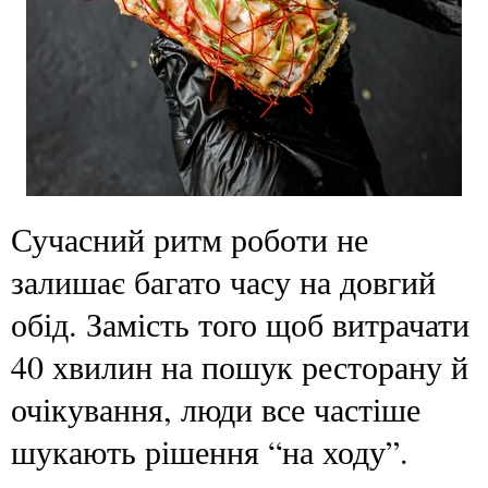
Сучасний ритм роботи не
залишає багато часу на довгий
обід. Замість того щоб витрачати
40 хвилин на пошук ресторану й
очікування, люди все частіше
шукають рішення “на ходу”.