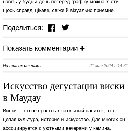
навіть у будній день посеред графіку можна з’їсти
щось справді цікаве, свіже й візуально приємне.
Поделиться:
Показать комментарии
На правах рекламы
21 мая 2024 в 14:31
Искусство дегустации виски
в Маудау
Виски – это не просто алкогольный напиток, это
целая культура, история и искусство. Для многих он
ассоциируется с уютными вечерами у камина,