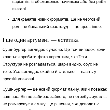
варіантів із обсмаженою начинкою або без риби
взагалі.
Для фанатів нових форматів. Це не черговий
рол і не банальний фастфуд — це щось інше.
І ще один аргумент — естетика
Суші-бургер виглядає сучасно. Це той випадок, коли
хочеться зробити фото перед тим, як з’їсти.
Структура не розпадається, шари видно, соус не
тече. Усе виглядає охайно й стильно — навіть у
простій упаковці.
Суші-бургер — це новий формат ланчу, який поважає
ваш час. Він не забирає зайвого, не потребує зусиль,
не розчаровує у смаку. Це рішення, яке доводить: