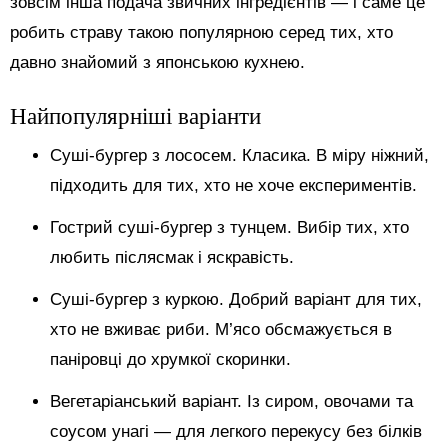
зовсім інша подача звичних інгредієнтів — і саме це
робить страву такою популярною серед тих, хто
давно знайомий з японською кухнею.
Найпопулярніші варіанти
Суші-бургер з лососем. Класика. В міру ніжний,
підходить для тих, хто не хоче експериментів.
Гострий суші-бургер з тунцем. Вибір тих, хто
любить післясмак і яскравість.
Суші-бургер з куркою. Добрий варіант для тих,
хто не вживає риби. М’ясо обсмажується в
паніровці до хрумкої скоринки.
Вегетаріанський варіант. Із сиром, овочами та
соусом унагі — для легкого перекусу без білків