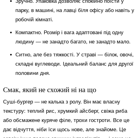
Зручно. Упаковка дозволяє спокійно поїсти у
парку, в машині, на лавці біля офісу або навіть у
робочій кімнаті.
Компактно. Розмір і вага адаптовані під одну
людину — не занадто багато, не занадто мало.
Ситно, але без тяжкості. У страві — білок, овочі,
складні вуглеводи. Ідеальний баланс для другої
половини дня.
Смак, який не схожий ні на що
Суші-бургер — не калька з ролу. Він має власну
текстуру: теплий рис, хрумкий айсберг, свіжа риба
або обсмажене куряче філе, трохи гостроти. Все це
дає відчуття, ніби їси щось нове, але знайоме. Це