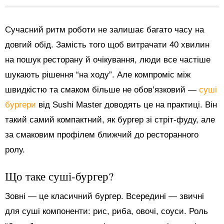
Сучасний ритм роботи не залишає багато часу на
довгий обід. Замість того щоб витрачати 40 хвилин
на пошук ресторану й очікування, люди все частіше
шукають рішення “на ходу”. Але компроміс між
швидкістю та смаком більше не обов’язковий —
суші
бургери
від Sushi Master доводять це на практиці. Він
такий самий компактний, як бургер зі стріт-фуду, але
за смаковим профілем ближчий до ресторанного
ролу.
Що таке суші-бургер?
Зовні — це класичний бургер. Всередині — звичні
для суші компоненти: рис, риба, овочі, соуси. Роль