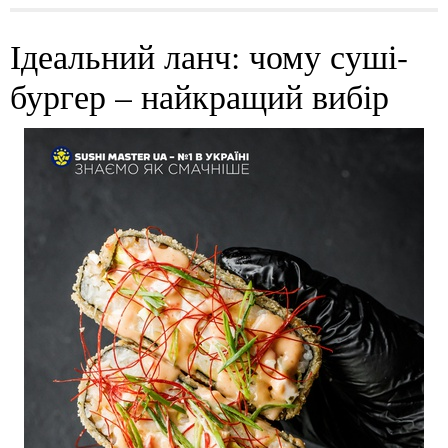
Ідеальний ланч: чому суші-
бургер – найкращий вибір