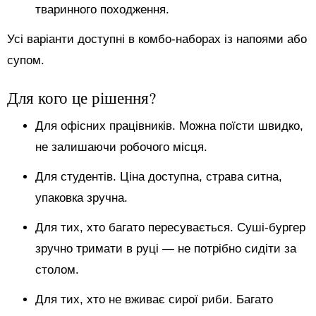
тваринного походження.
Усі варіанти доступні в комбо-наборах із напоями або
супом.
Для кого це рішення?
Для офісних працівників. Можна поїсти швидко,
не залишаючи робочого місця.
Для студентів. Ціна доступна, страва ситна,
упаковка зручна.
Для тих, хто багато пересувається. Суші-бургер
зручно тримати в руці — не потрібно сидіти за
столом.
Для тих, хто не вживає сирої риби. Багато