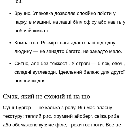
їси.
Зручно. Упаковка дозволяє спокійно поїсти у
парку, в машині, на лавці біля офісу або навіть у
робочій кімнаті.
Компактно. Розмір і вага адаптовані під одну
людину — не занадто багато, не занадто мало.
Ситно, але без тяжкості. У страві — білок, овочі,
складні вуглеводи. Ідеальний баланс для другої
половини дня.
Смак, який не схожий ні на що
Суші-бургер — не калька з ролу. Він має власну
текстуру: теплий рис, хрумкий айсберг, свіжа риба
або обсмажене куряче філе, трохи гостроти. Все це