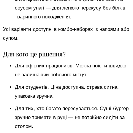
соусом унагі — для легкого перекусу без білків
тваринного походження.
Усі варіанти доступні в комбо-наборах із напоями або
супом.
Для кого це рішення?
Для офісних працівників. Можна поїсти швидко,
не залишаючи робочого місця.
Для студентів. Ціна доступна, страва ситна,
упаковка зручна.
Для тих, хто багато пересувається. Суші-бургер
зручно тримати в руці — не потрібно сидіти за
столом.