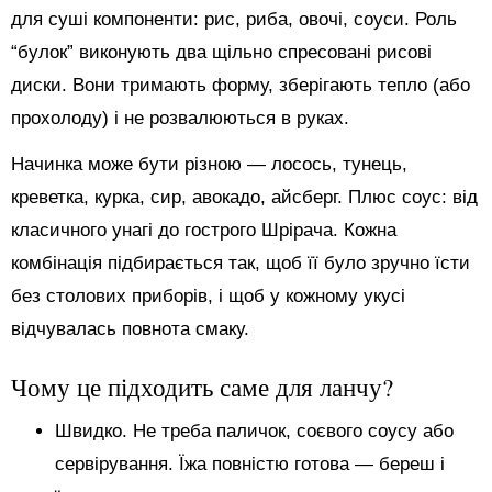
для суші компоненти: рис, риба, овочі, соуси. Роль
“булок” виконують два щільно спресовані рисові
диски. Вони тримають форму, зберігають тепло (або
прохолоду) і не розвалюються в руках.
Начинка може бути різною — лосось, тунець,
креветка, курка, сир, авокадо, айсберг. Плюс соус: від
класичного унагі до гострого Шрірача. Кожна
комбінація підбирається так, щоб її було зручно їсти
без столових приборів, і щоб у кожному укусі
відчувалась повнота смаку.
Чому це підходить саме для ланчу?
Швидко. Не треба паличок, соєвого соусу або
сервірування. Їжа повністю готова — береш і