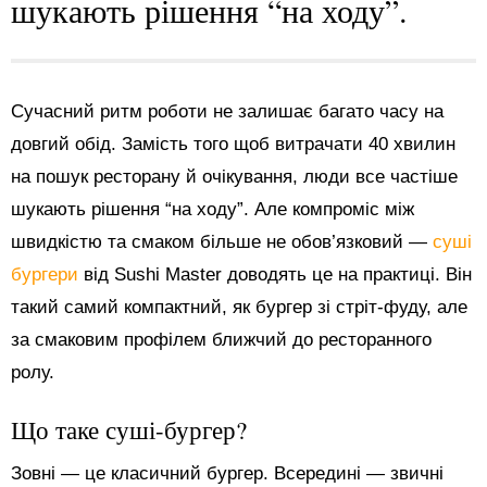
шукають рішення “на ходу”.
Сучасний ритм роботи не залишає багато часу на
довгий обід. Замість того щоб витрачати 40 хвилин
на пошук ресторану й очікування, люди все частіше
шукають рішення “на ходу”. Але компроміс між
швидкістю та смаком більше не обов’язковий —
суші
бургери
від Sushi Master доводять це на практиці. Він
такий самий компактний, як бургер зі стріт-фуду, але
за смаковим профілем ближчий до ресторанного
ролу.
Що таке суші-бургер?
Зовні — це класичний бургер. Всередині — звичні