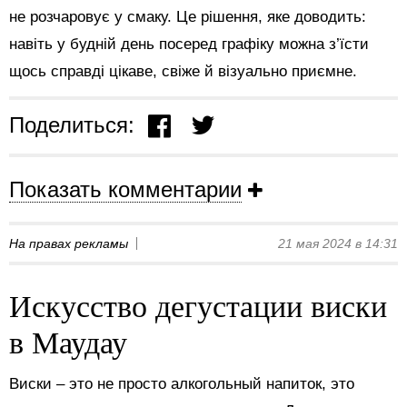
не розчаровує у смаку. Це рішення, яке доводить:
навіть у будній день посеред графіку можна з’їсти
щось справді цікаве, свіже й візуально приємне.
Поделиться:
Показать комментарии
На правах рекламы
21 мая 2024 в 14:31
Искусство дегустации виски
в Маудау
Виски – это не просто алкогольный напиток, это