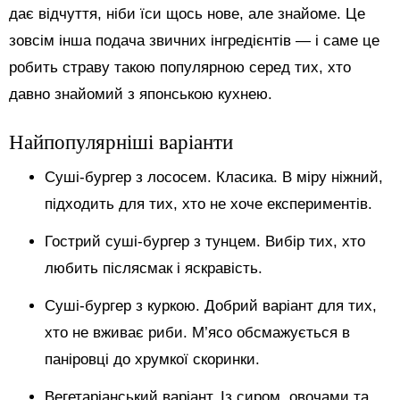
дає відчуття, ніби їси щось нове, але знайоме. Це
зовсім інша подача звичних інгредієнтів — і саме це
робить страву такою популярною серед тих, хто
давно знайомий з японською кухнею.
Найпопулярніші варіанти
Суші-бургер з лососем. Класика. В міру ніжний,
підходить для тих, хто не хоче експериментів.
Гострий суші-бургер з тунцем. Вибір тих, хто
любить післясмак і яскравість.
Суші-бургер з куркою. Добрий варіант для тих,
хто не вживає риби. М’ясо обсмажується в
паніровці до хрумкої скоринки.
Вегетаріанський варіант. Із сиром, овочами та