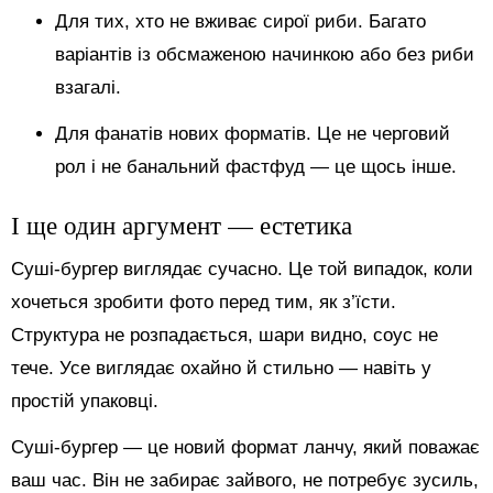
Для тих, хто не вживає сирої риби. Багато
варіантів із обсмаженою начинкою або без риби
взагалі.
Для фанатів нових форматів. Це не черговий
рол і не банальний фастфуд — це щось інше.
І ще один аргумент — естетика
Суші-бургер виглядає сучасно. Це той випадок, коли
хочеться зробити фото перед тим, як з’їсти.
Структура не розпадається, шари видно, соус не
тече. Усе виглядає охайно й стильно — навіть у
простій упаковці.
Суші-бургер — це новий формат ланчу, який поважає
ваш час. Він не забирає зайвого, не потребує зусиль,