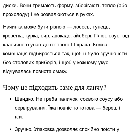
диски. Вони тримають форму, зберігають тепло (або
прохолоду) і не розвалюються в руках.
Начинка може бути різною — лосось, тунець,
креветка, курка, сир, авокадо, айсберг. Плюс соус: від
класичного унагі до гострого Шрірача. Кожна
комбінація підбирається так, щоб її було зручно їсти
без столових приборів, і щоб у кожному укусі
відчувалась повнота смаку.
Чому це підходить саме для ланчу?
Швидко. Не треба паличок, соєвого соусу або
сервірування. Їжа повністю готова — береш і
їси.
Зручно. Упаковка дозволяє спокійно поїсти у