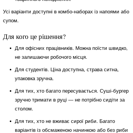
Усі варіанти доступні в комбо-наборах із напоями або
супом.
Для кого це рішення?
Для офісних працівників. Можна поїсти швидко,
не залишаючи робочого місця.
Для студентів. Ціна доступна, страва ситна,
упаковка зручна.
Для тих, хто багато пересувається. Суші-бургер
зручно тримати в руці — не потрібно сидіти за
столом.
Для тих, хто не вживає сирої риби. Багато
варіантів із обсмаженою начинкою або без риби