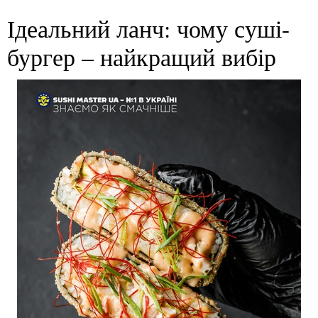
Ідеальний ланч: чому суші-
бургер – найкращий вибір