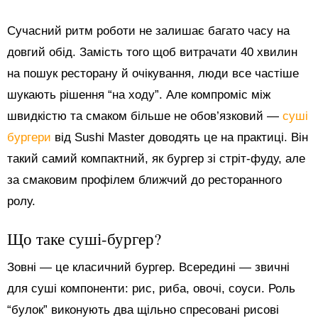
Сучасний ритм роботи не залишає багато часу на
довгий обід. Замість того щоб витрачати 40 хвилин
на пошук ресторану й очікування, люди все частіше
шукають рішення “на ходу”. Але компроміс між
швидкістю та смаком більше не обов’язковий —
суші
бургери
від Sushi Master доводять це на практиці. Він
такий самий компактний, як бургер зі стріт-фуду, але
за смаковим профілем ближчий до ресторанного
ролу.
Що таке суші-бургер?
Зовні — це класичний бургер. Всередині — звичні
для суші компоненти: рис, риба, овочі, соуси. Роль
“булок” виконують два щільно спресовані рисові