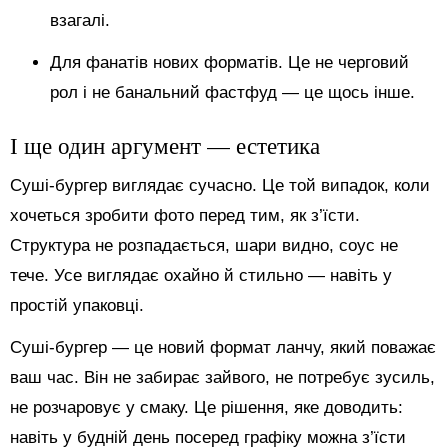
взагалі.
Для фанатів нових форматів. Це не черговий
рол і не банальний фастфуд — це щось інше.
І ще один аргумент — естетика
Суші-бургер виглядає сучасно. Це той випадок, коли
хочеться зробити фото перед тим, як з’їсти.
Структура не розпадається, шари видно, соус не
тече. Усе виглядає охайно й стильно — навіть у
простій упаковці.
Суші-бургер — це новий формат ланчу, який поважає
ваш час. Він не забирає зайвого, не потребує зусиль,
не розчаровує у смаку. Це рішення, яке доводить:
навіть у будній день посеред графіку можна з’їсти