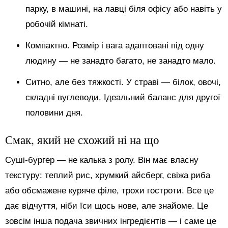
парку, в машині, на лавці біля офісу або навіть у
робочій кімнаті.
Компактно. Розмір і вага адаптовані під одну
людину — не занадто багато, не занадто мало.
Ситно, але без тяжкості. У страві — білок, овочі,
складні вуглеводи. Ідеальний баланс для другої
половини дня.
Смак, який не схожий ні на що
Суші-бургер — не калька з ролу. Він має власну
текстуру: теплий рис, хрумкий айсберг, свіжа риба
або обсмажене куряче філе, трохи гостроти. Все це
дає відчуття, ніби їси щось нове, але знайоме. Це
зовсім інша подача звичних інгредієнтів — і саме це