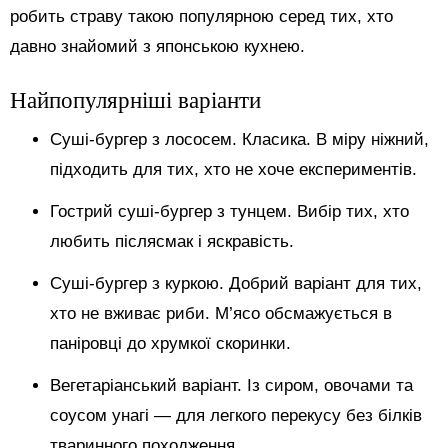
робить страву такою популярною серед тих, хто
давно знайомий з японською кухнею.
Найпопулярніші варіанти
Суші-бургер з лососем. Класика. В міру ніжний,
підходить для тих, хто не хоче експериментів.
Гострий суші-бургер з тунцем. Вибір тих, хто
любить післясмак і яскравість.
Суші-бургер з куркою. Добрий варіант для тих,
хто не вживає риби. М’ясо обсмажується в
паніровці до хрумкої скоринки.
Вегетаріанський варіант. Із сиром, овочами та
соусом унагі — для легкого перекусу без білків
тваринного походження.