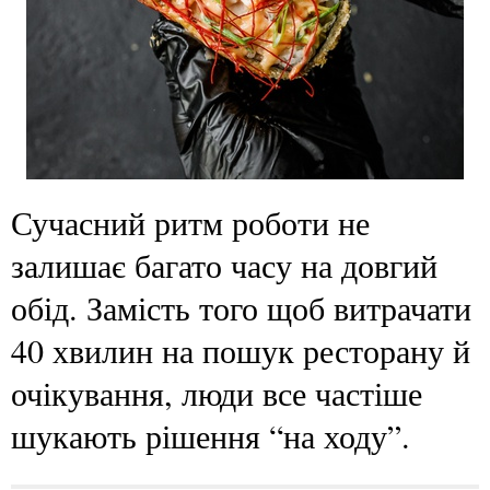
Сучасний ритм роботи не
залишає багато часу на довгий
обід. Замість того щоб витрачати
40 хвилин на пошук ресторану й
очікування, люди все частіше
шукають рішення “на ходу”.