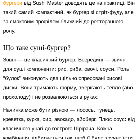
бургери
від Sushi Master доводять це на практиці. Він
такий самий компактний, як бургер зі стріт-фуду, але
за смаковим профілем ближчий до ресторанного
ролу.
Що таке суші-бургер?
Зовні — це класичний бургер. Всередині — звичні
для суші компоненти: рис, риба, овочі, соуси. Роль
“булок” виконують два щільно спресовані рисові
диски. Вони тримають форму, зберігають тепло (або
прохолоду) і не розвалюються в руках.
Начинка може бути різною — лосось, тунець,
креветка, курка, сир, авокадо, айсберг. Плюс соус: від
класичного унагі до гострого Шрірача. Кожна
комбінація підбирається так, щоб її було зручно їсти