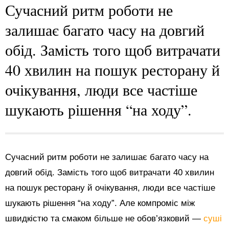
Сучасний ритм роботи не
залишає багато часу на довгий
обід. Замість того щоб витрачати
40 хвилин на пошук ресторану й
очікування, люди все частіше
шукають рішення “на ходу”.
Сучасний ритм роботи не залишає багато часу на
довгий обід. Замість того щоб витрачати 40 хвилин
на пошук ресторану й очікування, люди все частіше
шукають рішення “на ходу”. Але компроміс між
швидкістю та смаком більше не обов’язковий —
суші