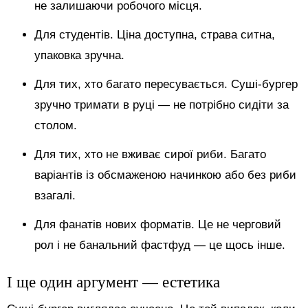
не залишаючи робочого місця.
Для студентів. Ціна доступна, страва ситна,
упаковка зручна.
Для тих, хто багато пересувається. Суші-бургер
зручно тримати в руці — не потрібно сидіти за
столом.
Для тих, хто не вживає сирої риби. Багато
варіантів із обсмаженою начинкою або без риби
взагалі.
Для фанатів нових форматів. Це не черговий
рол і не банальний фастфуд — це щось інше.
І ще один аргумент — естетика