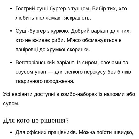
Гострий суші-бургер з тунцем. Вибір тих, хто
любить післясмак і яскравість.
Суші-бургер з куркою. Добрий варіант для тих,
хто не вживає риби. М’ясо обсмажується в
паніровці до хрумкої скоринки.
Вегетаріанський варіант. Із сиром, овочами та
соусом унагі — для легкого перекусу без білків
тваринного походження.
Усі варіанти доступні в комбо-наборах із напоями або
супом.
Для кого це рішення?
Для офісних працівників. Можна поїсти швидко,