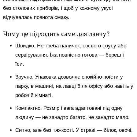
без столових приборів, і щоб у кожному укусі
відчувалась повнота смаку.
Чому це підходить саме для ланчу?
Швидко. Не треба паличок, соєвого соусу або
сервірування. Їжа повністю готова — береш і
їси.
Зручно. Упаковка дозволяє спокійно поїсти у
парку, в машині, на лавці біля офісу або навіть у
робочій кімнаті.
Компактно. Розмір і вага адаптовані під одну
людину — не занадто багато, не занадто мало.
Ситно, але без тяжкості. У страві — білок, овочі,