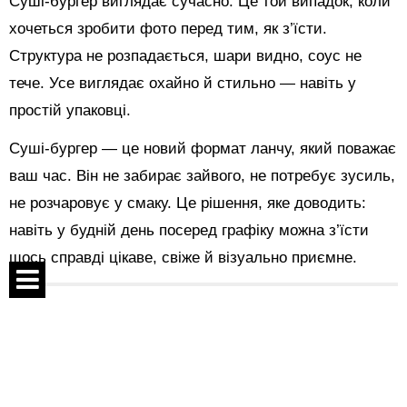
Суші-бургер виглядає сучасно. Це той випадок, коли
хочеться зробити фото перед тим, як з’їсти.
Структура не розпадається, шари видно, соус не
тече. Усе виглядає охайно й стильно — навіть у
простій упаковці.
Суші-бургер — це новий формат ланчу, який поважає
ваш час. Він не забирає зайвого, не потребує зусиль,
не розчаровує у смаку. Це рішення, яке доводить:
навіть у будній день посеред графіку можна з’їсти
щось справді цікаве, свіже й візуально приємне.
Поделиться:
Спецпроекты
Контакты
Показать комментарии
О проекте