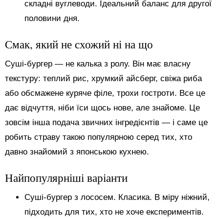
складні вуглеводи. Ідеальний баланс для другої
половини дня.
Смак, який не схожий ні на що
Суші-бургер — не калька з ролу. Він має власну
текстуру: теплий рис, хрумкий айсберг, свіжа риба
або обсмажене куряче філе, трохи гостроти. Все це
дає відчуття, ніби їси щось нове, але знайоме. Це
зовсім інша подача звичних інгредієнтів — і саме це
робить страву такою популярною серед тих, хто
давно знайомий з японською кухнею.
Найпопулярніші варіанти
Суші-бургер з лососем. Класика. В міру ніжний,
підходить для тих, хто не хоче експериментів.