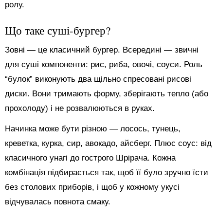
ролу.
Що таке суші-бургер?
Зовні — це класичний бургер. Всередині — звичні
для суші компоненти: рис, риба, овочі, соуси. Роль
“булок” виконують два щільно спресовані рисові
диски. Вони тримають форму, зберігають тепло (або
прохолоду) і не розвалюються в руках.
Начинка може бути різною — лосось, тунець,
креветка, курка, сир, авокадо, айсберг. Плюс соус: від
класичного унагі до гострого Шрірача. Кожна
комбінація підбирається так, щоб її було зручно їсти
без столових приборів, і щоб у кожному укусі
відчувалась повнота смаку.