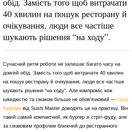
обід. Замість того щоб витрачати
40 хвилин на пошук ресторану й
очікування, люди все частіше
шукають рішення “на ходу”.
Сучасний ритм роботи не залишає багато часу на
довгий обід. Замість того щоб витрачати 40 хвилин
на пошук ресторану й очікування, люди все частіше
шукають рішення “на ходу”. Але компроміс між
швидкістю та смаком більше не обов’язковий —
суші
бургери
від Sushi Master доводять це на практиці. Він
такий самий компактний, як бургер зі стріт-фуду, але
за смаковим профілем ближчий до ресторанного