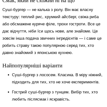
Смак, який не схожий ні на що
Суші-бургер — не калька з ролу. Він має власну
текстуру: теплий рис, хрумкий айсберг, свіжа риба
або обсмажене куряче філе, трохи гостроти. Все це
дає відчуття, ніби їси щось нове, але знайоме. Це
зовсім інша подача звичних інгредієнтів — і саме це
робить страву такою популярною серед тих, хто
давно знайомий з японською кухнею.
Найпопулярніші варіанти
Суші-бургер з лососем. Класика. В міру ніжний,
підходить для тих, хто не хоче експериментів.
Гострий суші-бургер з тунцем. Вибір тих, хто
любить післясмак і яскравість.