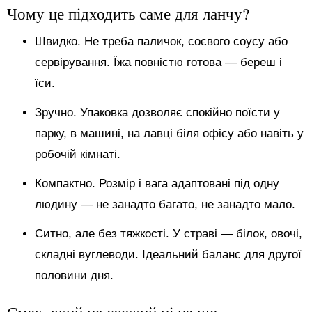
Чому це підходить саме для ланчу?
Швидко. Не треба паличок, соєвого соусу або
сервірування. Їжа повністю готова — береш і
їси.
Зручно. Упаковка дозволяє спокійно поїсти у
парку, в машині, на лавці біля офісу або навіть у
робочій кімнаті.
Компактно. Розмір і вага адаптовані під одну
людину — не занадто багато, не занадто мало.
Ситно, але без тяжкості. У страві — білок, овочі,
складні вуглеводи. Ідеальний баланс для другої
половини дня.