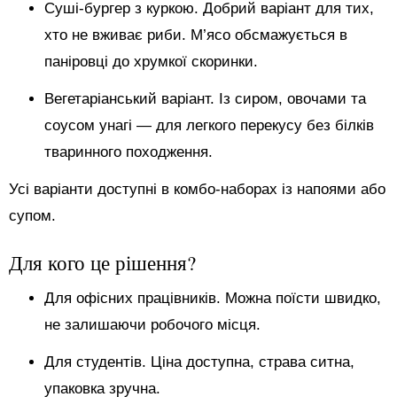
Суші-бургер з куркою. Добрий варіант для тих,
хто не вживає риби. М’ясо обсмажується в
паніровці до хрумкої скоринки.
Вегетаріанський варіант. Із сиром, овочами та
соусом унагі — для легкого перекусу без білків
тваринного походження.
Усі варіанти доступні в комбо-наборах із напоями або
супом.
Для кого це рішення?
Для офісних працівників. Можна поїсти швидко,
не залишаючи робочого місця.
Для студентів. Ціна доступна, страва ситна,
упаковка зручна.