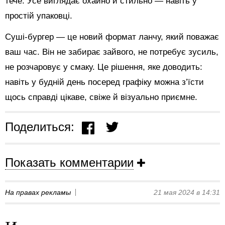
тече. Усе виглядає охайно й стильно — навіть у
простій упаковці.
Суші-бургер — це новий формат ланчу, який поважає
ваш час. Він не забирає зайвого, не потребує зусиль,
не розчаровує у смаку. Це рішення, яке доводить:
навіть у будній день посеред графіку можна з’їсти
щось справді цікаве, свіже й візуально приємне.
Поделиться:
Показать комментарии
На правах рекламы
21 мая 2024 в 14:31