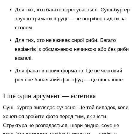
Для тих, хто багато пересувається. Суші-бургер
зручно тримати в руці — не потрібно сидіти за
столом.
Для тих, хто не вживає сирої риби. Багато
варіантів із обсмаженою начинкою або без риби
взагалі.
Для фанатів нових форматів. Це не черговий
рол і не банальний фастфуд — це щось інше.
І ще один аргумент — естетика
Суші-бургер виглядає сучасно. Це той випадок, коли
хочеться зробити фото перед тим, як з’їсти.
Структура не розпадається, шари видно, соус не