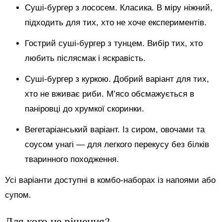
Суші-бургер з лососем. Класика. В міру ніжний,
підходить для тих, хто не хоче експериментів.
Гострий суші-бургер з тунцем. Вибір тих, хто
любить післясмак і яскравість.
Суші-бургер з куркою. Добрий варіант для тих,
хто не вживає риби. М’ясо обсмажується в
паніровці до хрумкої скоринки.
Вегетаріанський варіант. Із сиром, овочами та
соусом унагі — для легкого перекусу без білків
тваринного походження.
Усі варіанти доступні в комбо-наборах із напоями або
супом.
Для кого це рішення?