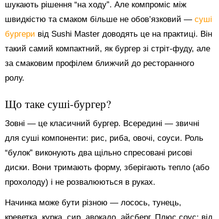
шукають рішення “на ходу”. Але компроміс між
швидкістю та смаком більше не обов’язковий —
суші
бургери
від Sushi Master доводять це на практиці. Він
такий самий компактний, як бургер зі стріт-фуду, але
за смаковим профілем ближчий до ресторанного
ролу.
Що таке суші-бургер?
Зовні — це класичний бургер. Всередині — звичні
для суші компоненти: рис, риба, овочі, соуси. Роль
“булок” виконують два щільно спресовані рисові
диски. Вони тримають форму, зберігають тепло (або
прохолоду) і не розвалюються в руках.
Начинка може бути різною — лосось, тунець,
креветка, курка, сир, авокадо, айсберг. Плюс соус: від