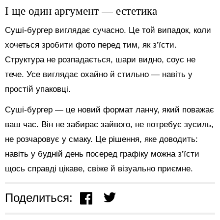
І ще один аргумент — естетика
Суші-бургер виглядає сучасно. Це той випадок, коли
хочеться зробити фото перед тим, як з’їсти.
Структура не розпадається, шари видно, соус не
тече. Усе виглядає охайно й стильно — навіть у
простій упаковці.
Суші-бургер — це новий формат ланчу, який поважає
ваш час. Він не забирає зайвого, не потребує зусиль,
не розчаровує у смаку. Це рішення, яке доводить:
навіть у будній день посеред графіку можна з’їсти
щось справді цікаве, свіже й візуально приємне.
Поделиться: