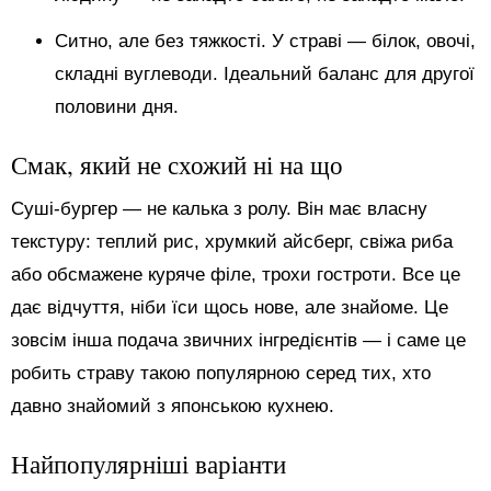
Ситно, але без тяжкості. У страві — білок, овочі,
складні вуглеводи. Ідеальний баланс для другої
половини дня.
Смак, який не схожий ні на що
Суші-бургер — не калька з ролу. Він має власну
текстуру: теплий рис, хрумкий айсберг, свіжа риба
або обсмажене куряче філе, трохи гостроти. Все це
дає відчуття, ніби їси щось нове, але знайоме. Це
зовсім інша подача звичних інгредієнтів — і саме це
робить страву такою популярною серед тих, хто
давно знайомий з японською кухнею.
Найпопулярніші варіанти