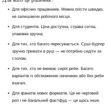
Для офісних працівників. Можна поїсти швидко,
не залишаючи робочого місця.
Для студентів. Ціна доступна, страва ситна,
упаковка зручна.
Для тих, хто багато пересувається. Суші-бургер
зручно тримати в руці — не потрібно сидіти за
столом.
Для тих, хто не вживає сирої риби. Багато
варіантів із обсмаженою начинкою або без риби
взагалі.
Для фанатів нових форматів. Це не черговий
рол і не банальний фастфуд — це щось інше.