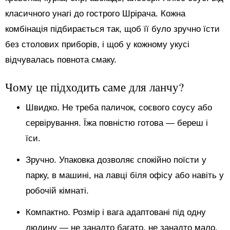
класичного унагі до гострого Шрірача. Кожна
комбінація підбирається так, щоб її було зручно їсти
без столових приборів, і щоб у кожному укусі
відчувалась повнота смаку.
Чому це підходить саме для ланчу?
Швидко. Не треба паличок, соєвого соусу або
сервірування. Їжа повністю готова — береш і
їси.
Зручно. Упаковка дозволяє спокійно поїсти у
парку, в машині, на лавці біля офісу або навіть у
робочій кімнаті.
Компактно. Розмір і вага адаптовані під одну
людину — не занадто багато, не занадто мало.