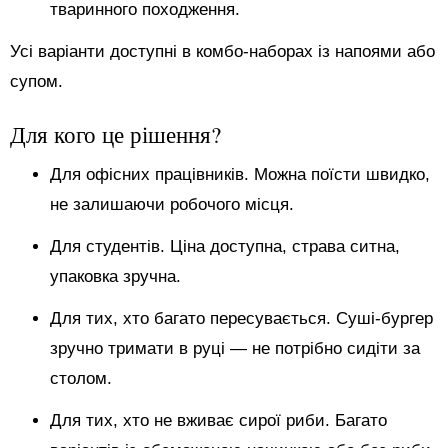
тваринного походження.
Усі варіанти доступні в комбо-наборах із напоями або
супом.
Для кого це рішення?
Для офісних працівників. Можна поїсти швидко,
не залишаючи робочого місця.
Для студентів. Ціна доступна, страва ситна,
упаковка зручна.
Для тих, хто багато пересувається. Суші-бургер
зручно тримати в руці — не потрібно сидіти за
столом.
Для тих, хто не вживає сирої риби. Багато