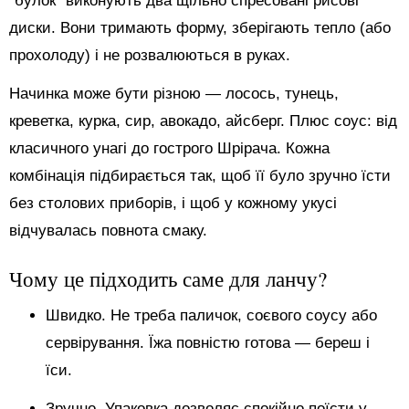
“булок” виконують два щільно спресовані рисові
диски. Вони тримають форму, зберігають тепло (або
прохолоду) і не розвалюються в руках.
Начинка може бути різною — лосось, тунець,
креветка, курка, сир, авокадо, айсберг. Плюс соус: від
класичного унагі до гострого Шрірача. Кожна
комбінація підбирається так, щоб її було зручно їсти
без столових приборів, і щоб у кожному укусі
відчувалась повнота смаку.
Чому це підходить саме для ланчу?
Швидко. Не треба паличок, соєвого соусу або
сервірування. Їжа повністю готова — береш і
їси.
Зручно. Упаковка дозволяє спокійно поїсти у