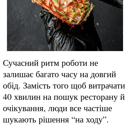
Сучасний ритм роботи не
залишає багато часу на довгий
обід. Замість того щоб витрачати
40 хвилин на пошук ресторану й
очікування, люди все частіше
шукають рішення “на ходу”.