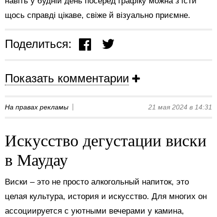
навіть у будній день посеред графіку можна з’їсти
щось справді цікаве, свіже й візуально приємне.
Поделиться:
Показать комментарии
На правах рекламы
21 мая 2024 в 14:31
Искусство дегустации виски
в Маудау
Виски – это не просто алкогольный напиток, это
целая культура, история и искусство. Для многих он
ассоциируется с уютными вечерами у камина,