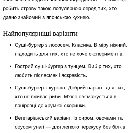
робить страву такою популярною серед тих, хто
давно знайомий з японською кухнею.
Найпопулярніші варіанти
Суші-бургер з лососем. Класика. В міру ніжний,
підходить для тих, хто не хоче експериментів.
Гострий суші-бургер з тунцем. Вибір тих, хто
любить післясмак і яскравість.
Суші-бургер з куркою. Добрий варіант для тих,
хто не вживає риби. М’ясо обсмажується в
паніровці до хрумкої скоринки.
Вегетаріанський варіант. Із сиром, овочами та
соусом унагі — для легкого перекусу без білків