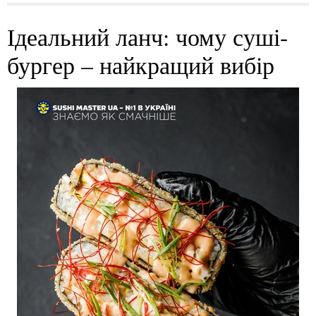
Ідеальний ланч: чому суші-
бургер – найкращий вибір