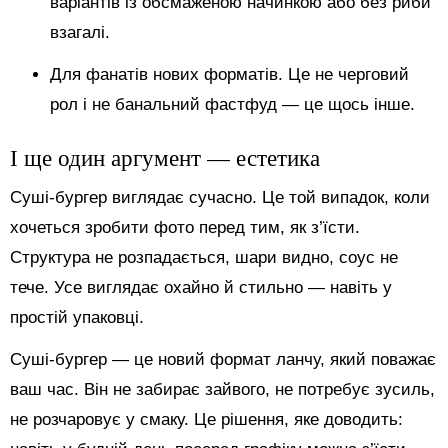
варіантів із обсмаженою начинкою або без риби
взагалі.
Для фанатів нових форматів. Це не черговий
рол і не банальний фастфуд — це щось інше.
І ще один аргумент — естетика
Суші-бургер виглядає сучасно. Це той випадок, коли
хочеться зробити фото перед тим, як з’їсти.
Структура не розпадається, шари видно, соус не
тече. Усе виглядає охайно й стильно — навіть у
простій упаковці.
Суші-бургер — це новий формат ланчу, який поважає
ваш час. Він не забирає зайвого, не потребує зусиль,
не розчаровує у смаку. Це рішення, яке доводить: