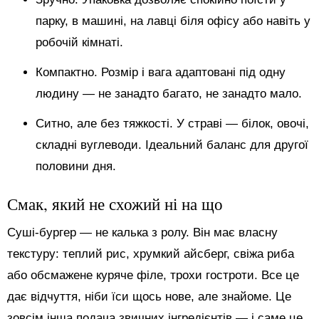
парку, в машині, на лавці біля офісу або навіть у
робочій кімнаті.
Компактно. Розмір і вага адаптовані під одну
людину — не занадто багато, не занадто мало.
Ситно, але без тяжкості. У страві — білок, овочі,
складні вуглеводи. Ідеальний баланс для другої
половини дня.
Смак, який не схожий ні на що
Суші-бургер — не калька з ролу. Він має власну
текстуру: теплий рис, хрумкий айсберг, свіжа риба
або обсмажене куряче філе, трохи гостроти. Все це
дає відчуття, ніби їси щось нове, але знайоме. Це
зовсім інша подача звичних інгредієнтів — і саме це