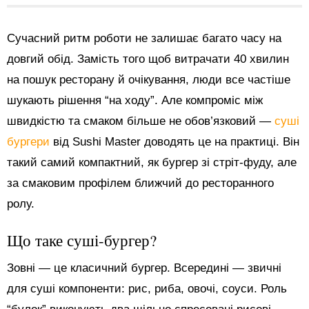
Сучасний ритм роботи не залишає багато часу на
довгий обід. Замість того щоб витрачати 40 хвилин
на пошук ресторану й очікування, люди все частіше
шукають рішення “на ходу”. Але компроміс між
швидкістю та смаком більше не обов’язковий —
суші
бургери
від Sushi Master доводять це на практиці. Він
такий самий компактний, як бургер зі стріт-фуду, але
за смаковим профілем ближчий до ресторанного
ролу.
Що таке суші-бургер?
Зовні — це класичний бургер. Всередині — звичні
для суші компоненти: рис, риба, овочі, соуси. Роль