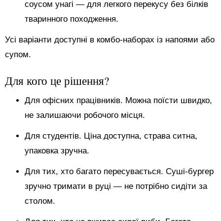
соусом унагі — для легкого перекусу без білків
тваринного походження.
Усі варіанти доступні в комбо-наборах із напоями або
супом.
Для кого це рішення?
Для офісних працівників. Можна поїсти швидко,
не залишаючи робочого місця.
Для студентів. Ціна доступна, страва ситна,
упаковка зручна.
Для тих, хто багато пересувається. Суші-бургер
зручно тримати в руці — не потрібно сидіти за
столом.