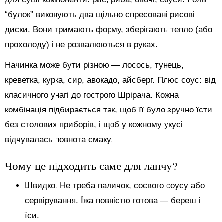
“булок” виконують два щільно спресовані рисові
диски. Вони тримають форму, зберігають тепло (або
прохолоду) і не розвалюються в руках.
Начинка може бути різною — лосось, тунець,
креветка, курка, сир, авокадо, айсберг. Плюс соус: від
класичного унагі до гострого Шрірача. Кожна
комбінація підбирається так, щоб її було зручно їсти
без столових приборів, і щоб у кожному укусі
відчувалась повнота смаку.
Чому це підходить саме для ланчу?
Швидко. Не треба паличок, соєвого соусу або
сервірування. Їжа повністю готова — береш і
їси.