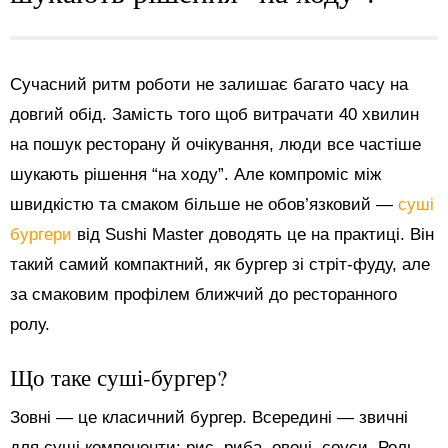
Сучасний ритм роботи не залишає багато часу на
довгий обід. Замість того щоб витрачати 40 хвилин
на пошук ресторану й очікування, люди все частіше
шукають рішення “на ходу”. Але компроміс між
швидкістю та смаком більше не обов’язковий —
суші
бургери
від Sushi Master доводять це на практиці. Він
такий самий компактний, як бургер зі стріт-фуду, але
за смаковим профілем ближчий до ресторанного
ролу.
Що таке суші-бургер?
Зовні — це класичний бургер. Всередині — звичні
для суші компоненти: рис, риба, овочі, соуси. Роль