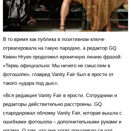
В то время как публика в позитивном ключе
отреагировала на такую пародию, а редактор GQ
Кевин Нгуен продолжил ироничную линию фразой:
«Тереь официально: Мы ничего не смыслим в
фотошопе», главред Vanity Fair был в ярости от
такого «удара под дых».
«Вся редакция Vanity Fair в ярости. Сотрудники и
редакторы действительно расстроены. GQ
спародировал обложку Vanity Fair, которая вышла с
ошибками фотошопа – дополнительными руками и
ногами. О том, что они хотят поиздеваться над