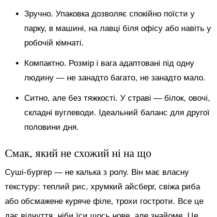
Зручно. Упаковка дозволяє спокійно поїсти у
парку, в машині, на лавці біля офісу або навіть у
робочій кімнаті.
Компактно. Розмір і вага адаптовані під одну
людину — не занадто багато, не занадто мало.
Ситно, але без тяжкості. У страві — білок, овочі,
складні вуглеводи. Ідеальний баланс для другої
половини дня.
Смак, який не схожий ні на що
Суші-бургер — не калька з ролу. Він має власну
текстуру: теплий рис, хрумкий айсберг, свіжа риба
або обсмажене куряче філе, трохи гостроти. Все це
дає відчуття, ніби їси щось нове, але знайоме. Це