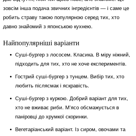
зовсім інша подача звичних інгредієнтів — і саме це
робить страву такою популярною серед тих, хто
давно знайомий з японською кухнею.
Найпопулярніші варіанти
Суші-бургер з лососем. Класика. В міру ніжний,
підходить для тих, хто не хоче експериментів.
Гострий суші-бургер з тунцем. Вибір тих, хто
любить післясмак і яскравість.
Суші-бургер з куркою. Добрий варіант для тих,
хто не вживає риби. М’ясо обсмажується в
паніровці до хрумкої скоринки.
Вегетаріанський варіант. Із сиром, овочами та