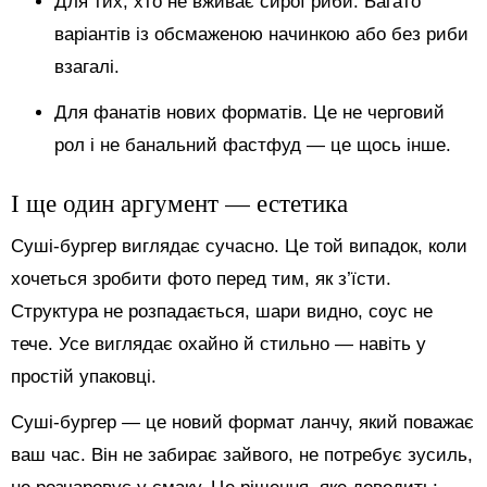
Для тих, хто не вживає сирої риби. Багато
варіантів із обсмаженою начинкою або без риби
взагалі.
Для фанатів нових форматів. Це не черговий
рол і не банальний фастфуд — це щось інше.
І ще один аргумент — естетика
Суші-бургер виглядає сучасно. Це той випадок, коли
хочеться зробити фото перед тим, як з’їсти.
Структура не розпадається, шари видно, соус не
тече. Усе виглядає охайно й стильно — навіть у
простій упаковці.
Суші-бургер — це новий формат ланчу, який поважає
ваш час. Він не забирає зайвого, не потребує зусиль,