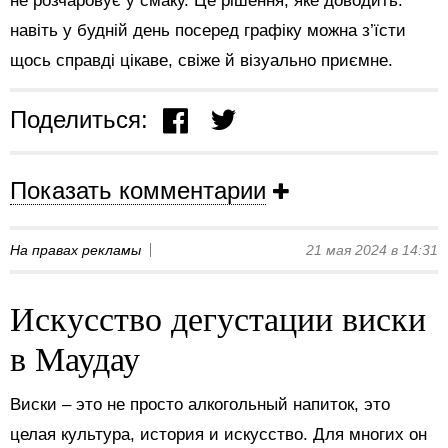
не розчаровує у смаку. Це рішення, яке доводить:
навіть у будній день посеред графіку можна з’їсти
щось справді цікаве, свіже й візуально приємне.
Поделиться:
Показать комментарии
На правах рекламы
21 мая 2024 в 14:31
Искусство дегустации виски
в Маудау
Виски – это не просто алкогольный напиток, это
целая культура, история и искусство. Для многих он