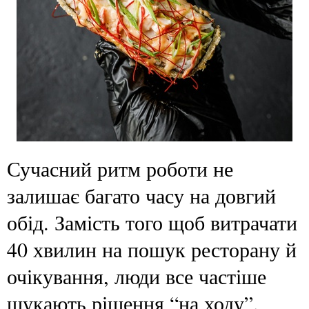
Сучасний ритм роботи не
залишає багато часу на довгий
обід. Замість того щоб витрачати
40 хвилин на пошук ресторану й
очікування, люди все частіше
шукають рішення “на ходу”.