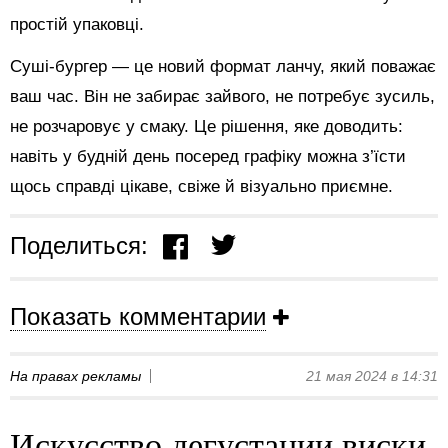
простій упаковці.
Суші-бургер — це новий формат ланчу, який поважає
ваш час. Він не забирає зайвого, не потребує зусиль,
не розчаровує у смаку. Це рішення, яке доводить:
навіть у будній день посеред графіку можна з’їсти
щось справді цікаве, свіже й візуально приємне.
Поделиться:
Показать комментарии
На правах рекламы
21 мая 2024 в 14:31
Искусство дегустации виски