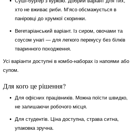
Суші-бургер з куркою. Добрий варіант для тих,
хто не вживає риби. М’ясо обсмажується в
паніровці до хрумкої скоринки.
Вегетаріанський варіант. Із сиром, овочами та
соусом унагі — для легкого перекусу без білків
тваринного походження.
Усі варіанти доступні в комбо-наборах із напоями або
супом.
Для кого це рішення?
Для офісних працівників. Можна поїсти швидко,
не залишаючи робочого місця.
Для студентів. Ціна доступна, страва ситна,
упаковка зручна.