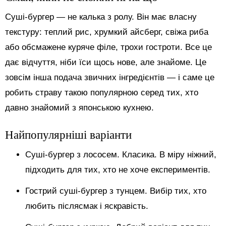
Суші-бургер — не калька з ролу. Він має власну
текстуру: теплий рис, хрумкий айсберг, свіжа риба
або обсмажене куряче філе, трохи гостроти. Все це
дає відчуття, ніби їси щось нове, але знайоме. Це
зовсім інша подача звичних інгредієнтів — і саме це
робить страву такою популярною серед тих, хто
давно знайомий з японською кухнею.
Найпопулярніші варіанти
Суші-бургер з лососем. Класика. В міру ніжний,
підходить для тих, хто не хоче експериментів.
Гострий суші-бургер з тунцем. Вибір тих, хто
любить післясмак і яскравість.