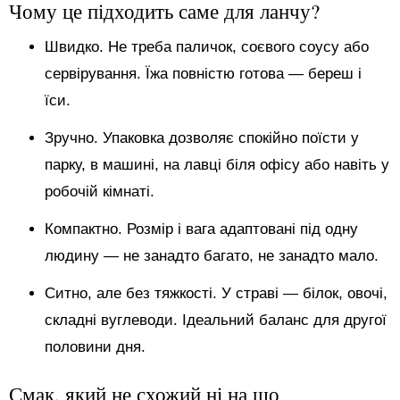
Чому це підходить саме для ланчу?
Швидко. Не треба паличок, соєвого соусу або
сервірування. Їжа повністю готова — береш і
їси.
Зручно. Упаковка дозволяє спокійно поїсти у
парку, в машині, на лавці біля офісу або навіть у
робочій кімнаті.
Компактно. Розмір і вага адаптовані під одну
людину — не занадто багато, не занадто мало.
Ситно, але без тяжкості. У страві — білок, овочі,
складні вуглеводи. Ідеальний баланс для другої
половини дня.
Смак, який не схожий ні на що