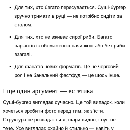
Для тих, хто багато пересувається. Суші-бургер
зручно тримати в руці — не потрібно сидіти за
столом.
Для тих, хто не вживає сирої риби. Багато
варіантів із обсмаженою начинкою або без риби
взагалі.
Для фанатів нових форматів. Це не черговий
рол і не банальний фастфуд — це щось інше.
І ще один аргумент — естетика
Суші-бургер виглядає сучасно. Це той випадок, коли
хочеться зробити фото перед тим, як з’їсти.
Структура не розпадається, шари видно, соус не
тече. Усе виглядає охайно й стильно — навіть у