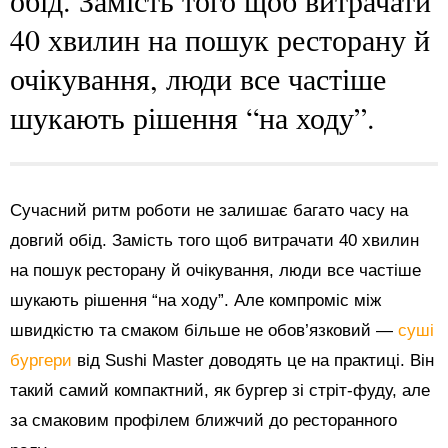
40 хвилин на пошук ресторану й
очікування, люди все частіше
шукають рішення “на ходу”.
Сучасний ритм роботи не залишає багато часу на
довгий обід. Замість того щоб витрачати 40 хвилин
на пошук ресторану й очікування, люди все частіше
шукають рішення “на ходу”. Але компроміс між
швидкістю та смаком більше не обов’язковий —
суші
бургери
від Sushi Master доводять це на практиці. Він
такий самий компактний, як бургер зі стріт-фуду, але
за смаковим профілем ближчий до ресторанного