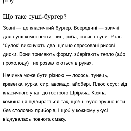
ролу.
Що таке суші-бургер?
Зовні — це класичний бургер. Всередині — звичні
для суші компоненти: рис, риба, овочі, соуси. Роль
“булок” виконують два щільно спресовані рисові
диски. Вони тримають форму, зберігають тепло (або
прохолоду) і не розвалюються в руках.
Начинка може бути різною — лосось, тунець,
креветка, курка, сир, авокадо, айсберг. Плюс соус: від
класичного унагі до гострого Шрірача. Кожна
комбінація підбирається так, щоб її було зручно їсти
без столових приборів, і щоб у кожному укусі
відчувалась повнота смаку.