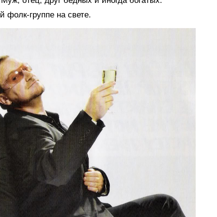
 Муж, отец, друг бедных и иногда богатых.
 фолк-группе на свете.