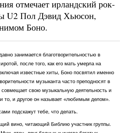
ения отмечает ирландский рок-
пы U2 Пол Дэвид Хьюсон,
онимом Боно.
давно занимается благотворительностью в
сиротой, после того, как его мать умерла на
 включая известные хиты, Боно посвятил именно
творительности музыканта часто преподносят в
о совмещает свою музыкальную деятельность и
 и то, и другое он называет «любимым делом».
сами подскажут тебе, что делать.
ющий вино, читающий Библию участник группы.