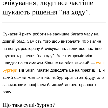
очікування, люди все частіше
шукають рішення “на ходу”.
Сучасний ритм роботи не залишає багато часу на
довгий обід. Замість того щоб витрачати 40 хвилин
на пошук ресторану й очікування, люди все частіше
шукають рішення “на ходу”. Але компроміс між
швидкістю та смаком більше не обов’язковий —
суші
бургери
від Sushi Master доводять це на практиці. Він
такий самий компактний, як бургер зі стріт-фуду, але
за смаковим профілем ближчий до ресторанного
ролу.
Що таке суші-бургер?