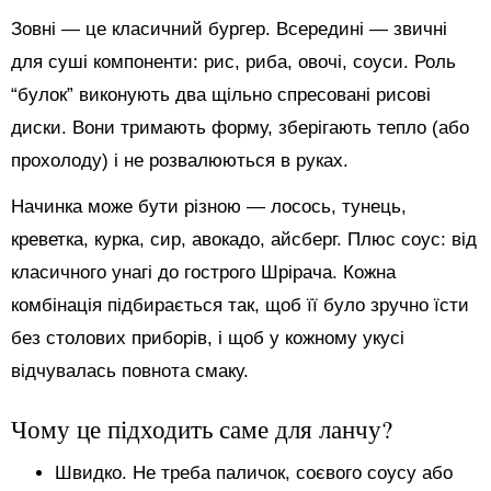
Зовні — це класичний бургер. Всередині — звичні
для суші компоненти: рис, риба, овочі, соуси. Роль
“булок” виконують два щільно спресовані рисові
диски. Вони тримають форму, зберігають тепло (або
прохолоду) і не розвалюються в руках.
Начинка може бути різною — лосось, тунець,
креветка, курка, сир, авокадо, айсберг. Плюс соус: від
класичного унагі до гострого Шрірача. Кожна
комбінація підбирається так, щоб її було зручно їсти
без столових приборів, і щоб у кожному укусі
відчувалась повнота смаку.
Чому це підходить саме для ланчу?
Швидко. Не треба паличок, соєвого соусу або