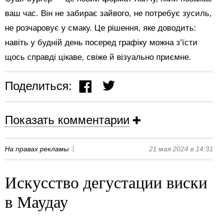
ваш час. Він не забирає зайвого, не потребує зусиль,
не розчаровує у смаку. Це рішення, яке доводить:
навіть у будній день посеред графіку можна з’їсти
щось справді цікаве, свіже й візуально приємне.
Поделиться:
Показать комментарии
На правах рекламы
21 мая 2024 в 14:31
Искусство дегустации виски
в Маудау