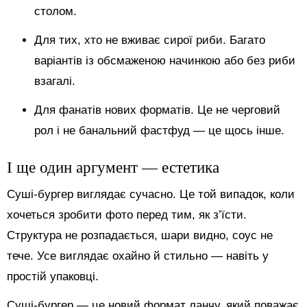
столом.
Для тих, хто не вживає сирої риби. Багато
варіантів із обсмаженою начинкою або без риби
взагалі.
Для фанатів нових форматів. Це не черговий
рол і не банальний фастфуд — це щось інше.
І ще один аргумент — естетика
Суші-бургер виглядає сучасно. Це той випадок, коли
хочеться зробити фото перед тим, як з’їсти.
Структура не розпадається, шари видно, соус не
тече. Усе виглядає охайно й стильно — навіть у
простій упаковці.
Суші-бургер — це новий формат ланчу, який поважає