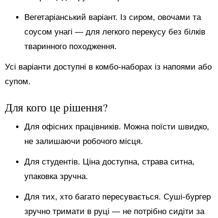
Вегетаріанський варіант. Із сиром, овочами та
соусом унагі — для легкого перекусу без білків
тваринного походження.
Усі варіанти доступні в комбо-наборах із напоями або
супом.
Для кого це рішення?
Для офісних працівників. Можна поїсти швидко,
не залишаючи робочого місця.
Для студентів. Ціна доступна, страва ситна,
упаковка зручна.
Для тих, хто багато пересувається. Суші-бургер
зручно тримати в руці — не потрібно сидіти за