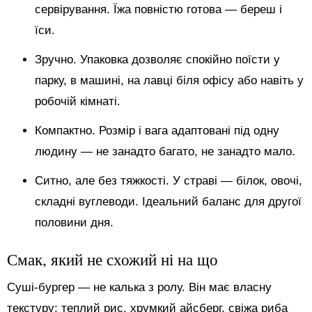
сервірування. Їжа повністю готова — береш і
їси.
Зручно. Упаковка дозволяє спокійно поїсти у
парку, в машині, на лавці біля офісу або навіть у
робочій кімнаті.
Компактно. Розмір і вага адаптовані під одну
людину — не занадто багато, не занадто мало.
Ситно, але без тяжкості. У страві — білок, овочі,
складні вуглеводи. Ідеальний баланс для другої
половини дня.
Смак, який не схожий ні на що
Суші-бургер — не калька з ролу. Він має власну
текстуру: теплий рис, хрумкий айсберг, свіжа риба