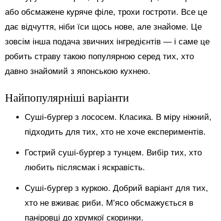
або обсмажене куряче філе, трохи гостроти. Все це
дає відчуття, ніби їси щось нове, але знайоме. Це
зовсім інша подача звичних інгредієнтів — і саме це
робить страву такою популярною серед тих, хто
давно знайомий з японською кухнею.
Найпопулярніші варіанти
Суші-бургер з лососем. Класика. В міру ніжний,
підходить для тих, хто не хоче експериментів.
Гострий суші-бургер з тунцем. Вибір тих, хто
любить післясмак і яскравість.
Суші-бургер з куркою. Добрий варіант для тих,
хто не вживає риби. М’ясо обсмажується в
паніровці до хрумкої скоринки.