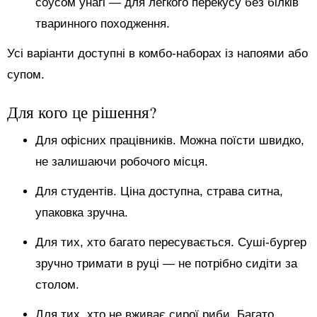
соусом унагі — для легкого перекусу без білків
тваринного походження.
Усі варіанти доступні в комбо-наборах із напоями або
супом.
Для кого це рішення?
Для офісних працівників. Можна поїсти швидко,
не залишаючи робочого місця.
Для студентів. Ціна доступна, страва ситна,
упаковка зручна.
Для тих, хто багато пересувається. Суші-бургер
зручно тримати в руці — не потрібно сидіти за
столом.
Для тих, хто не вживає сирої риби. Багато