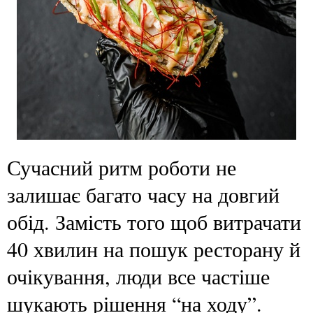
Сучасний ритм роботи не
залишає багато часу на довгий
обід. Замість того щоб витрачати
40 хвилин на пошук ресторану й
очікування, люди все частіше
шукають рішення “на ходу”.