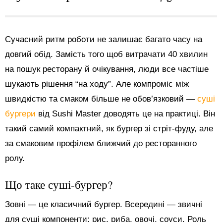
Сучасний ритм роботи не залишає багато часу на
довгий обід. Замість того щоб витрачати 40 хвилин
на пошук ресторану й очікування, люди все частіше
шукають рішення “на ходу”. Але компроміс між
швидкістю та смаком більше не обов’язковий —
суші
бургери
від Sushi Master доводять це на практиці. Він
такий самий компактний, як бургер зі стріт-фуду, але
за смаковим профілем ближчий до ресторанного
ролу.
Що таке суші-бургер?
Зовні — це класичний бургер. Всередині — звичні
для суші компоненти: рис, риба, овочі, соуси. Роль