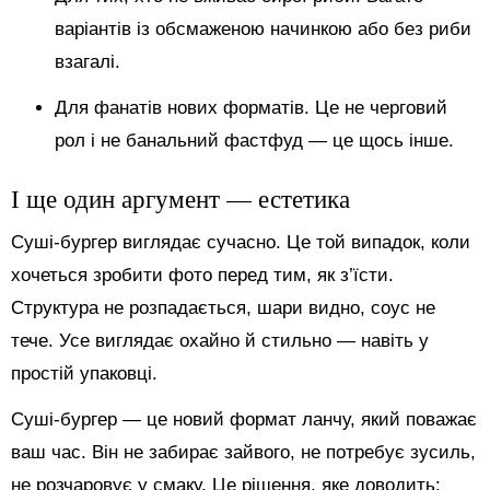
варіантів із обсмаженою начинкою або без риби
взагалі.
Для фанатів нових форматів. Це не черговий
рол і не банальний фастфуд — це щось інше.
І ще один аргумент — естетика
Суші-бургер виглядає сучасно. Це той випадок, коли
хочеться зробити фото перед тим, як з’їсти.
Структура не розпадається, шари видно, соус не
тече. Усе виглядає охайно й стильно — навіть у
простій упаковці.
Суші-бургер — це новий формат ланчу, який поважає
ваш час. Він не забирає зайвого, не потребує зусиль,
не розчаровує у смаку. Це рішення, яке доводить: