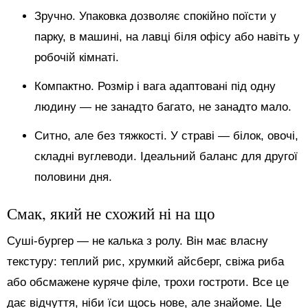
Зручно. Упаковка дозволяє спокійно поїсти у
парку, в машині, на лавці біля офісу або навіть у
робочій кімнаті.
Компактно. Розмір і вага адаптовані під одну
людину — не занадто багато, не занадто мало.
Ситно, але без тяжкості. У страві — білок, овочі,
складні вуглеводи. Ідеальний баланс для другої
половини дня.
Смак, який не схожий ні на що
Суші-бургер — не калька з ролу. Він має власну
текстуру: теплий рис, хрумкий айсберг, свіжа риба
або обсмажене куряче філе, трохи гостроти. Все це
дає відчуття, ніби їси щось нове, але знайоме. Це