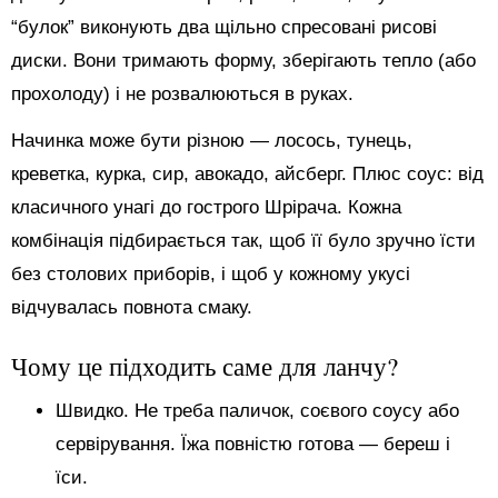
“булок” виконують два щільно спресовані рисові
диски. Вони тримають форму, зберігають тепло (або
прохолоду) і не розвалюються в руках.
Начинка може бути різною — лосось, тунець,
креветка, курка, сир, авокадо, айсберг. Плюс соус: від
класичного унагі до гострого Шрірача. Кожна
комбінація підбирається так, щоб її було зручно їсти
без столових приборів, і щоб у кожному укусі
відчувалась повнота смаку.
Чому це підходить саме для ланчу?
Швидко. Не треба паличок, соєвого соусу або
сервірування. Їжа повністю готова — береш і
їси.