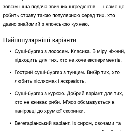
зовсім інша подача звичних інгредієнтів — і саме це
робить страву такою популярною серед тих, хто
давно знайомий з японською кухнею.
Найпопулярніші варіанти
Суші-бургер з лососем. Класика. В міру ніжний,
підходить для тих, хто не хоче експериментів.
Гострий суші-бургер з тунцем. Вибір тих, хто
любить післясмак і яскравість.
Суші-бургер з куркою. Добрий варіант для тих,
хто не вживає риби. М’ясо обсмажується в
паніровці до хрумкої скоринки.
Вегетаріанський варіант. Із сиром, овочами та