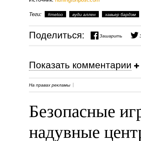
Теги:
#metoo
вуди аллен
хавьер бардэм
Поделиться:
Зашарить
Показать комментарии
На правах рекламы
Безопасные игр
надувные центр