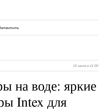
Затвитить
15 июля в 11:00
ы на воде: яркие
ы Intex для