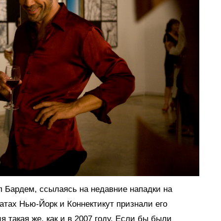
л Бардем, ссылаясь на недавние нападки на
атах Нью-Йорк и Коннектикут признали его
 такая же, как и в 2007 году. Если бы были