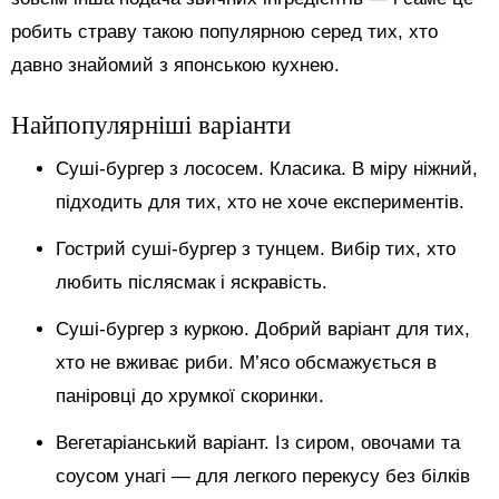
робить страву такою популярною серед тих, хто
давно знайомий з японською кухнею.
Найпопулярніші варіанти
Суші-бургер з лососем. Класика. В міру ніжний,
підходить для тих, хто не хоче експериментів.
Гострий суші-бургер з тунцем. Вибір тих, хто
любить післясмак і яскравість.
Суші-бургер з куркою. Добрий варіант для тих,
хто не вживає риби. М’ясо обсмажується в
паніровці до хрумкої скоринки.
Вегетаріанський варіант. Із сиром, овочами та
соусом унагі — для легкого перекусу без білків