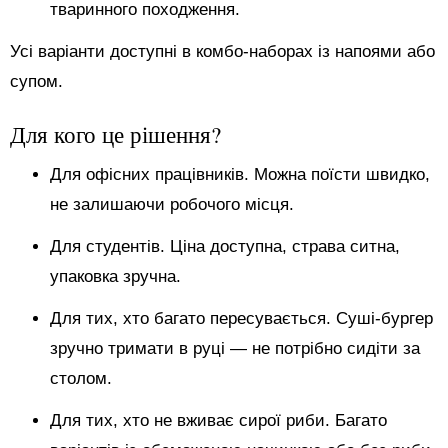
тваринного походження.
Усі варіанти доступні в комбо-наборах із напоями або
супом.
Для кого це рішення?
Для офісних працівників. Можна поїсти швидко,
не залишаючи робочого місця.
Для студентів. Ціна доступна, страва ситна,
упаковка зручна.
Для тих, хто багато пересувається. Суші-бургер
зручно тримати в руці — не потрібно сидіти за
столом.
Для тих, хто не вживає сирої риби. Багато