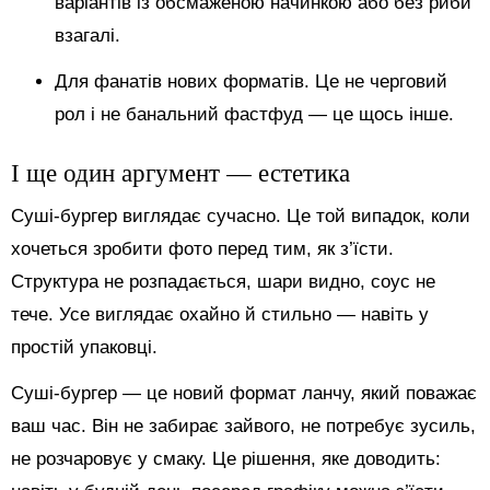
варіантів із обсмаженою начинкою або без риби
взагалі.
Для фанатів нових форматів. Це не черговий
рол і не банальний фастфуд — це щось інше.
І ще один аргумент — естетика
Суші-бургер виглядає сучасно. Це той випадок, коли
хочеться зробити фото перед тим, як з’їсти.
Структура не розпадається, шари видно, соус не
тече. Усе виглядає охайно й стильно — навіть у
простій упаковці.
Суші-бургер — це новий формат ланчу, який поважає
ваш час. Він не забирає зайвого, не потребує зусиль,
не розчаровує у смаку. Це рішення, яке доводить: