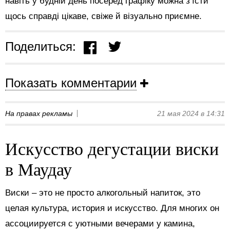
навіть у будній день посеред графіку можна з’їсти
щось справді цікаве, свіже й візуально приємне.
Поделиться:
Показать комментарии
На правах рекламы
21 мая 2024 в 14:31
Искусство дегустации виски
в Маудау
Виски – это не просто алкогольный напиток, это
целая культура, история и искусство. Для многих он
ассоциируется с уютными вечерами у камина,