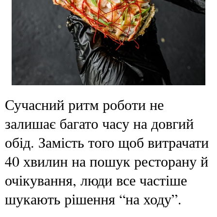
Сучасний ритм роботи не
залишає багато часу на довгий
обід. Замість того щоб витрачати
40 хвилин на пошук ресторану й
очікування, люди все частіше
шукають рішення “на ходу”.