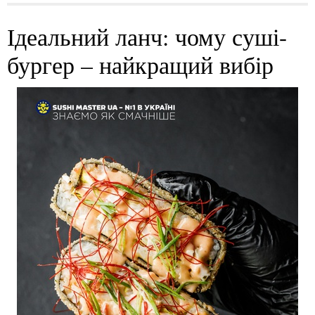
Ідеальний ланч: чому суші-
бургер – найкращий вибір