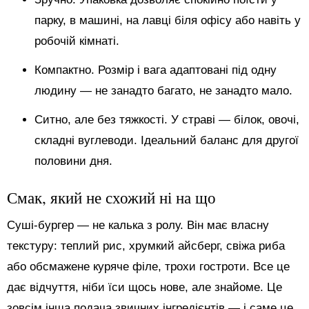
парку, в машині, на лавці біля офісу або навіть у
робочій кімнаті.
Компактно. Розмір і вага адаптовані під одну
людину — не занадто багато, не занадто мало.
Ситно, але без тяжкості. У страві — білок, овочі,
складні вуглеводи. Ідеальний баланс для другої
половини дня.
Смак, який не схожий ні на що
Суші-бургер — не калька з ролу. Він має власну
текстуру: теплий рис, хрумкий айсберг, свіжа риба
або обсмажене куряче філе, трохи гостроти. Все це
дає відчуття, ніби їси щось нове, але знайоме. Це
зовсім інша подача звичних інгредієнтів — і саме це