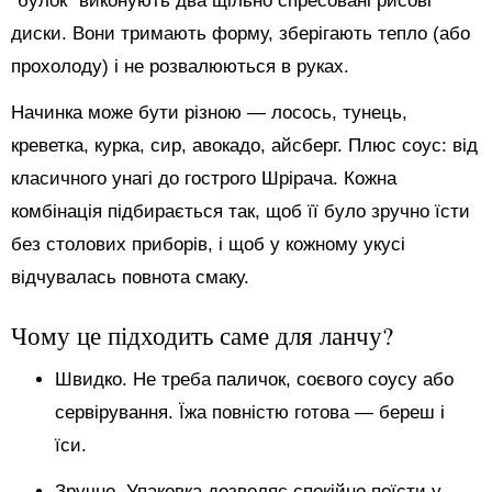
“булок” виконують два щільно спресовані рисові
диски. Вони тримають форму, зберігають тепло (або
прохолоду) і не розвалюються в руках.
Начинка може бути різною — лосось, тунець,
креветка, курка, сир, авокадо, айсберг. Плюс соус: від
класичного унагі до гострого Шрірача. Кожна
комбінація підбирається так, щоб її було зручно їсти
без столових приборів, і щоб у кожному укусі
відчувалась повнота смаку.
Чому це підходить саме для ланчу?
Швидко. Не треба паличок, соєвого соусу або
сервірування. Їжа повністю готова — береш і
їси.
Зручно. Упаковка дозволяє спокійно поїсти у