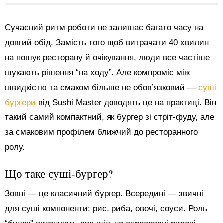
Сучасний ритм роботи не залишає багато часу на
довгий обід. Замість того щоб витрачати 40 хвилин
на пошук ресторану й очікування, люди все частіше
шукають рішення “на ходу”. Але компроміс між
швидкістю та смаком більше не обов’язковий —
суші
бургери
від Sushi Master доводять це на практиці. Він
такий самий компактний, як бургер зі стріт-фуду, але
за смаковим профілем ближчий до ресторанного
ролу.
Що таке суші-бургер?
Зовні — це класичний бургер. Всередині — звичні
для суші компоненти: рис, риба, овочі, соуси. Роль