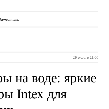
Затвитить
15 июля в 11:00
ы на воде: яркие
ы Intex для