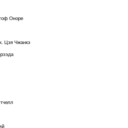
стоф Оноре
ж. Цзя Чжанкэ
орээда
итчелл
ий