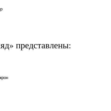
ер
яд» представлены:
крон