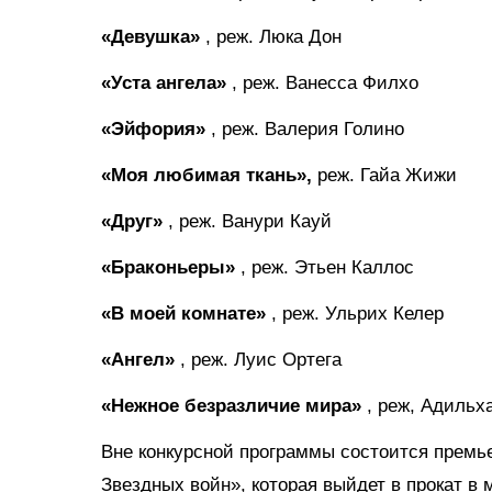
«Девушка»
, реж. Люка Дон
«Уста ангела»
, реж. Ванесса Филхо
«Эйфория»
, реж. Валерия Голино
«Моя любимая ткань»,
реж. Гайа Жижи
«Друг»
, реж. Ванури Кауй
«Браконьеры»
, реж. Этьен Каллос
«В моей комнате»
, реж. Ульрих Келер
«Ангел»
, реж. Луис Ортега
«Нежное безразличие мира»
, реж, Адильх
Вне конкурсной программы состоится премь
Звездных войн», которая выйдет в прокат в 