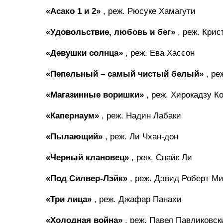
«Асако 1 и 2»
, реж. Рюсуке Хамагути
«Удовольствие, любовь и бег»
, реж. Кри
«Девушки солнца»
, реж. Ева Хассон
«Пепельный – самый чистый белый»
, ре
«Магазинные воришки»
, реж. Хирокадзу К
«Капернаум»
, реж. Надин Лабаки
«Пылающий»
, реж. Ли Чхан-дон
«Черный клановец»
, реж. Спайк Ли
«Под Силвер-Лэйк»
, реж. Дэвид Роберт М
«Три лица»
, реж. Джафар Панахи
«Холодная война»
, реж. Павел Павликовск