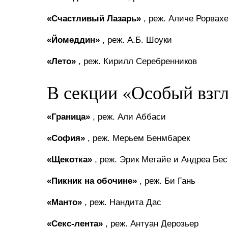
«Счастливый Лазарь»
, реж. Аличе Рорвах
«Йомеддин»
, реж. А.Б. Шоуки
«Лето»
, реж. Кирилл Серебренников
В секции «Особый взгл
«Граница»
, реж. Али Аббаси
«София»
, реж. Мерьем Бенмбарек
«Щекотка»
, реж. Эрик Метайе и Андреа Бес
«Пикник на обочине»
, реж. Би Гань
«Манто»
, реж. Нандита Дас
«Секс-лента»
, реж. Антуан Дерозьер