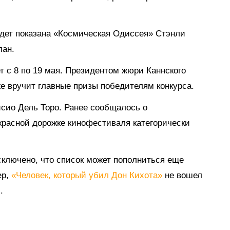
удет показана «Космическая Одиссея» Стэнли
лан.
 с 8 по 19 мая. Президентом жюри Каннского
е вручит главные призы победителям конкурса.
сио Дель Торо. Ранее сообщалось о
красной дорожке кинофестиваля категорически
исключено, что список может пополниться еще
ер,
«Человек, который убил Дон Кихота»
не вошел
.