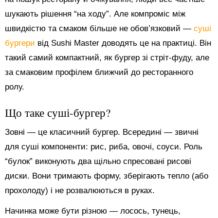
шукають рішення “на ходу”. Але компроміс між
швидкістю та смаком більше не обов’язковий —
суші
бургери
від Sushi Master доводять це на практиці. Він
такий самий компактний, як бургер зі стріт-фуду, але
за смаковим профілем ближчий до ресторанного
ролу.
Що таке суші-бургер?
Зовні — це класичний бургер. Всередині — звичні
для суші компоненти: рис, риба, овочі, соуси. Роль
“булок” виконують два щільно спресовані рисові
диски. Вони тримають форму, зберігають тепло (або
прохолоду) і не розвалюються в руках.
Начинка може бути різною — лосось, тунець,