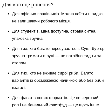
Для кого це рішення?
Для офісних працівників. Можна поїсти швидко,
не залишаючи робочого місця.
Для студентів. Ціна доступна, страва ситна,
упаковка зручна.
Для тих, хто багато пересувається. Суші-бургер
зручно тримати в руці — не потрібно сидіти за
столом.
Для тих, хто не вживає сирої риби. Багато
варіантів із обсмаженою начинкою або без риби
взагалі.
Для фанатів нових форматів. Це не черговий
рол і не банальний фастфуд — це щось інше.