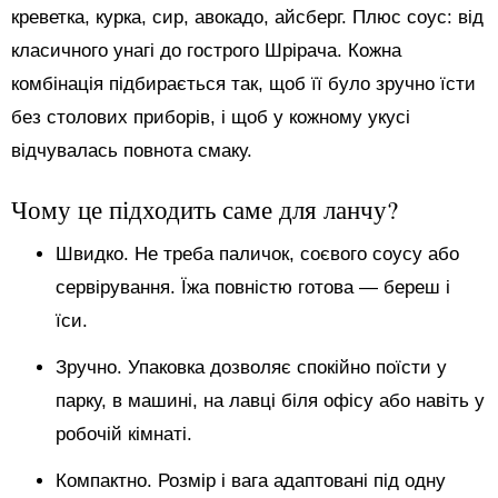
креветка, курка, сир, авокадо, айсберг. Плюс соус: від
класичного унагі до гострого Шрірача. Кожна
комбінація підбирається так, щоб її було зручно їсти
без столових приборів, і щоб у кожному укусі
відчувалась повнота смаку.
Чому це підходить саме для ланчу?
Швидко. Не треба паличок, соєвого соусу або
сервірування. Їжа повністю готова — береш і
їси.
Зручно. Упаковка дозволяє спокійно поїсти у
парку, в машині, на лавці біля офісу або навіть у
робочій кімнаті.
Компактно. Розмір і вага адаптовані під одну