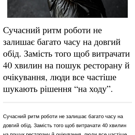
Сучасний ритм роботи не
залишає багато часу на довгий
обід. Замість того щоб витрачати
40 хвилин на пошук ресторану й
очікування, люди все частіше
шукають рішення “на ходу”.
Сучасний ритм роботи не залишає багато часу на
довгий обід. Замість того щоб витрачати 40 хвилин
на пошук ресторану й очікування, люди все частіше