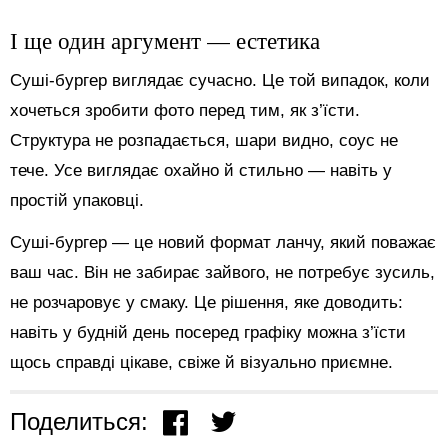
І ще один аргумент — естетика
Суші-бургер виглядає сучасно. Це той випадок, коли
хочеться зробити фото перед тим, як з’їсти.
Структура не розпадається, шари видно, соус не
тече. Усе виглядає охайно й стильно — навіть у
простій упаковці.
Суші-бургер — це новий формат ланчу, який поважає
ваш час. Він не забирає зайвого, не потребує зусиль,
не розчаровує у смаку. Це рішення, яке доводить:
навіть у будній день посеред графіку можна з’їсти
щось справді цікаве, свіже й візуально приємне.
Поделиться: