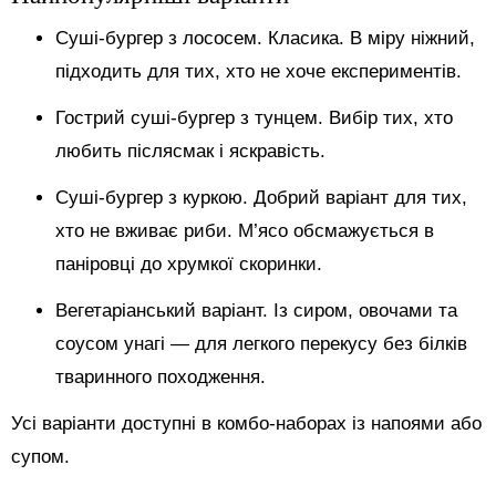
Суші-бургер з лососем. Класика. В міру ніжний,
підходить для тих, хто не хоче експериментів.
Гострий суші-бургер з тунцем. Вибір тих, хто
любить післясмак і яскравість.
Суші-бургер з куркою. Добрий варіант для тих,
хто не вживає риби. М’ясо обсмажується в
паніровці до хрумкої скоринки.
Вегетаріанський варіант. Із сиром, овочами та
соусом унагі — для легкого перекусу без білків
тваринного походження.
Усі варіанти доступні в комбо-наборах із напоями або
супом.