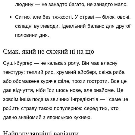
людину — не занадто багато, не занадто мало.
Ситно, але без тяжкості. У страві — білок, овочі,
складні вуглеводи. Ідеальний баланс для другої
половини дня.
Смак, який не схожий ні на що
Суші-бургер — не калька з ролу. Він має власну
текстуру: теплий рис, хрумкий айсберг, свіжа риба
або обсмажене куряче філе, трохи гостроти. Все це
дає відчуття, ніби їси щось нове, але знайоме. Це
зовсім інша подача звичних інгредієнтів — і саме це
робить страву такою популярною серед тих, хто
давно знайомий з японською кухнею.
Найпопулярніші варіанти