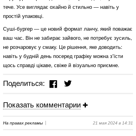
тече. Усе виглядає охайно й стильно — навіть у
простій упаковці.
Суші-бургер — це новий формат ланчу, який поважає
ваш час. Він не забирає зайвого, не потребує зусиль,
не розчаровує у смаку. Це рішення, яке доводить:
навіть у будній день посеред графіку можна з’їсти
щось справді цікаве, свіже й візуально приємне.
Поделиться:
Показать комментарии
На правах рекламы
21 мая 2024 в 14:31