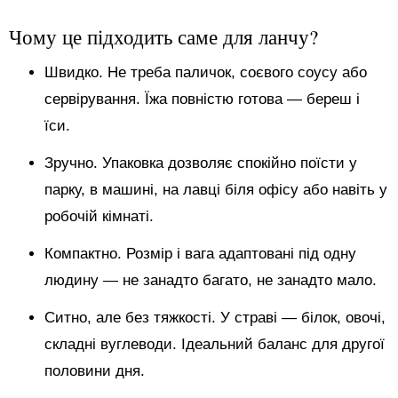
Чому це підходить саме для ланчу?
Швидко. Не треба паличок, соєвого соусу або
сервірування. Їжа повністю готова — береш і
їси.
Зручно. Упаковка дозволяє спокійно поїсти у
парку, в машині, на лавці біля офісу або навіть у
робочій кімнаті.
Компактно. Розмір і вага адаптовані під одну
людину — не занадто багато, не занадто мало.
Ситно, але без тяжкості. У страві — білок, овочі,
складні вуглеводи. Ідеальний баланс для другої
половини дня.