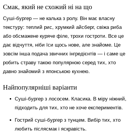
Смак, який не схожий ні на що
Суші-бургер — не калька з ролу. Він має власну
текстуру: теплий рис, хрумкий айсберг, свіжа риба
або обсмажене куряче філе, трохи гостроти. Все це
дає відчуття, ніби їси щось нове, але знайоме. Це
зовсім інша подача звичних інгредієнтів — і саме це
робить страву такою популярною серед тих, хто
давно знайомий з японською кухнею.
Найпопулярніші варіанти
Суші-бургер з лососем. Класика. В міру ніжний,
підходить для тих, хто не хоче експериментів.
Гострий суші-бургер з тунцем. Вибір тих, хто
любить післясмак і яскравість.