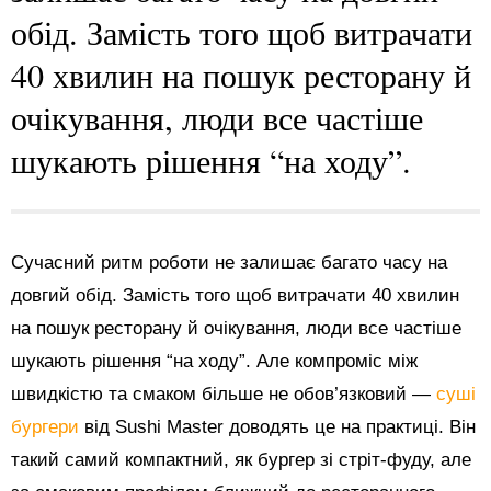
обід. Замість того щоб витрачати
40 хвилин на пошук ресторану й
очікування, люди все частіше
шукають рішення “на ходу”.
Сучасний ритм роботи не залишає багато часу на
довгий обід. Замість того щоб витрачати 40 хвилин
на пошук ресторану й очікування, люди все частіше
шукають рішення “на ходу”. Але компроміс між
швидкістю та смаком більше не обов’язковий —
суші
бургери
від Sushi Master доводять це на практиці. Він
такий самий компактний, як бургер зі стріт-фуду, але