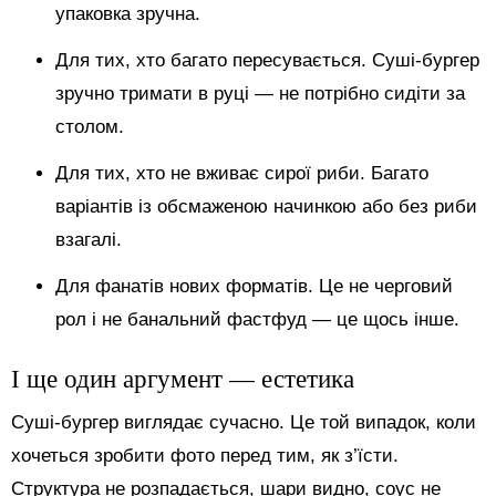
упаковка зручна.
Для тих, хто багато пересувається. Суші-бургер
зручно тримати в руці — не потрібно сидіти за
столом.
Для тих, хто не вживає сирої риби. Багато
варіантів із обсмаженою начинкою або без риби
взагалі.
Для фанатів нових форматів. Це не черговий
рол і не банальний фастфуд — це щось інше.
І ще один аргумент — естетика
Суші-бургер виглядає сучасно. Це той випадок, коли
хочеться зробити фото перед тим, як з’їсти.
Структура не розпадається, шари видно, соус не