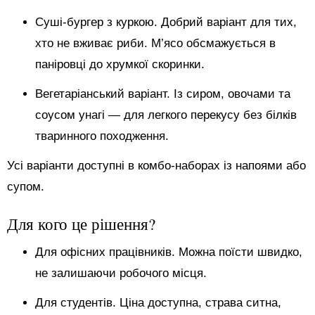
Суші-бургер з куркою. Добрий варіант для тих,
хто не вживає риби. М’ясо обсмажується в
паніровці до хрумкої скоринки.
Вегетаріанський варіант. Із сиром, овочами та
соусом унагі — для легкого перекусу без білків
тваринного походження.
Усі варіанти доступні в комбо-наборах із напоями або
супом.
Для кого це рішення?
Для офісних працівників. Можна поїсти швидко,
не залишаючи робочого місця.
Для студентів. Ціна доступна, страва ситна,