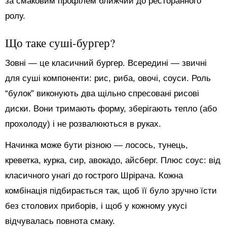
за смаковим профілем ближчий до ресторанного
ролу.
Що таке суші-бургер?
Зовні — це класичний бургер. Всередині — звичні
для суші компоненти: рис, риба, овочі, соуси. Роль
“булок” виконують два щільно спресовані рисові
диски. Вони тримають форму, зберігають тепло (або
прохолоду) і не розвалюються в руках.
Начинка може бути різною — лосось, тунець,
креветка, курка, сир, авокадо, айсберг. Плюс соус: від
класичного унагі до гострого Шрірача. Кожна
комбінація підбирається так, щоб її було зручно їсти
без столових приборів, і щоб у кожному укусі
відчувалась повнота смаку.