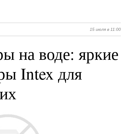
15 июля в 11:00
ы на воде: яркие
ы Intex для
ких