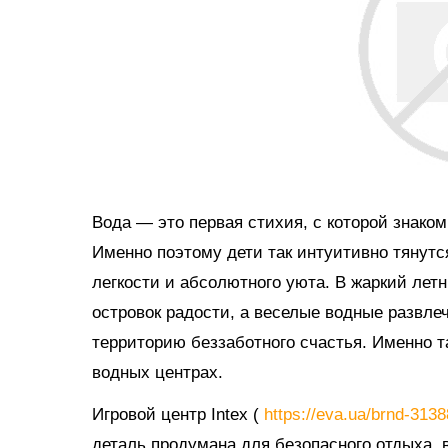
Вода — это первая стихия, с которой знако
Именно поэтому дети так интуитивно тянутс
легкости и абсолютного уюта. В жаркий ле
островок радости, а веселые водные развл
территорию беззаботного счастья. Именно 
водных центрах.
Игровой центр Intex (
https://eva.ua/brnd-313
деталь продумана для безопасного отдыха, в