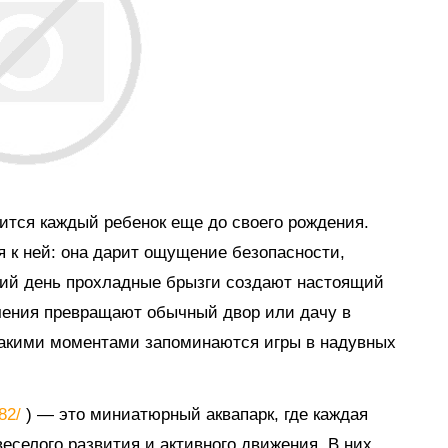
мится каждый ребенок еще до своего рождения.
я к ней: она дарит ощущение безопасности,
тний день прохладные брызги создают настоящий
ечения превращают обычный двор или дачу в
такими моментами запоминаются игры в надувных
882/
) — это миниатюрный аквапарк, где каждая
еселого развития и активного движения. В них