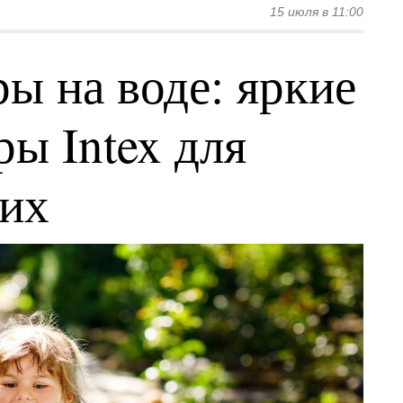
15 июля в 11:00
ы на воде: яркие
ы Intex для
ких