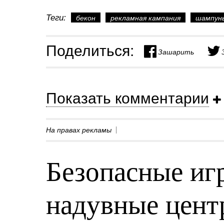
Теги:
бекон
рекламная кампания
шампун
Поделиться:
Зашарить
Показать комментарии
На правах рекламы
Безопасные игр
надувные центр