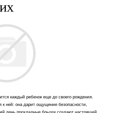
ких
мится каждый ребенок еще до своего рождения.
я к ней: она дарит ощущение безопасности,
тний день прохладные брызги создают настоящий