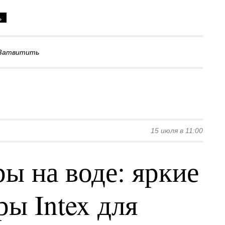
ь
Затвитить
15 июля в 11:00
ы на воде: яркие
ы Intex для