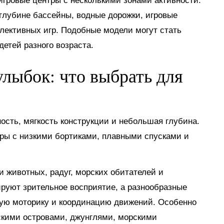
гровые центры с несколькими зонами активности.
глубине бассейны, водные дорожки, игровые
лективных игр. Подобные модели могут стать
етей разного возраста.
лыбок: что выбрать для
сть, мягкость конструкции и небольшая глубина.
ры с низкими бортиками, плавными спусками и
животных, радуг, морских обитателей и
ируют зрительное восприятие, а разнообразные
кую моторику и координацию движений. Особенно
скими островами, джунглями, морскими