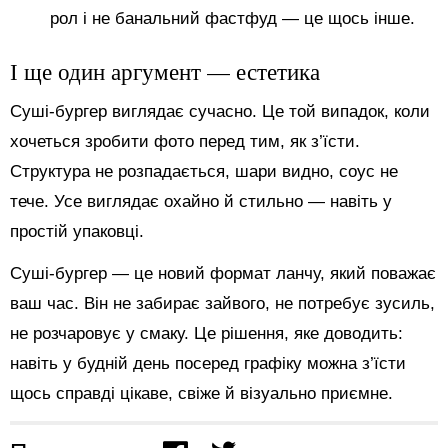
рол і не банальний фастфуд — це щось інше.
І ще один аргумент — естетика
Суші-бургер виглядає сучасно. Це той випадок, коли
хочеться зробити фото перед тим, як з’їсти.
Структура не розпадається, шари видно, соус не
тече. Усе виглядає охайно й стильно — навіть у
простій упаковці.
Суші-бургер — це новий формат ланчу, який поважає
ваш час. Він не забирає зайвого, не потребує зусиль,
не розчаровує у смаку. Це рішення, яке доводить:
навіть у будній день посеред графіку можна з’їсти
щось справді цікаве, свіже й візуально приємне.