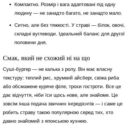
Компактно. Розмір і вага адаптовані під одну
людину — не занадто багато, не занадто мало.
Ситно, але без тяжкості. У страві — білок, овочі,
складні вуглеводи. Ідеальний баланс для другої
половини дня.
Смак, який не схожий ні на що
Суші-бургер — не калька з ролу. Він має власну
текстуру: теплий рис, хрумкий айсберг, свіжа риба
або обсмажене куряче філе, трохи гостроти. Все це
дає відчуття, ніби їси щось нове, але знайоме. Це
зовсім інша подача звичних інгредієнтів — і саме це
робить страву такою популярною серед тих, хто
давно знайомий з японською кухнею.