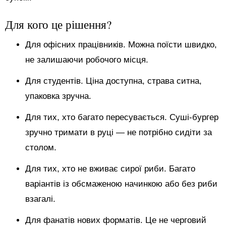
Для кого це рішення?
Для офісних працівників. Можна поїсти швидко,
не залишаючи робочого місця.
Для студентів. Ціна доступна, страва ситна,
упаковка зручна.
Для тих, хто багато пересувається. Суші-бургер
зручно тримати в руці — не потрібно сидіти за
столом.
Для тих, хто не вживає сирої риби. Багато
варіантів із обсмаженою начинкою або без риби
взагалі.
Для фанатів нових форматів. Це не черговий