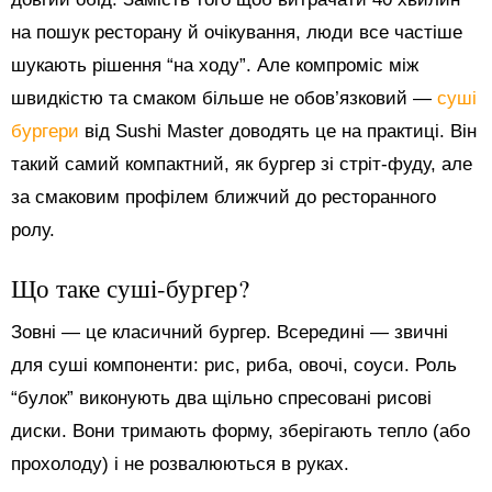
на пошук ресторану й очікування, люди все частіше
шукають рішення “на ходу”. Але компроміс між
швидкістю та смаком більше не обов’язковий —
суші
бургери
від Sushi Master доводять це на практиці. Він
такий самий компактний, як бургер зі стріт-фуду, але
за смаковим профілем ближчий до ресторанного
ролу.
Що таке суші-бургер?
Зовні — це класичний бургер. Всередині — звичні
для суші компоненти: рис, риба, овочі, соуси. Роль
“булок” виконують два щільно спресовані рисові
диски. Вони тримають форму, зберігають тепло (або
прохолоду) і не розвалюються в руках.