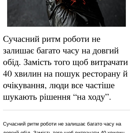
Сучасний ритм роботи не
залишає багато часу на довгий
обід. Замість того щоб витрачати
40 хвилин на пошук ресторану й
очікування, люди все частіше
шукають рішення “на ходу”.
Сучасний ритм роботи не залишає багато часу на
довгий обід. Замість того щоб витрачати 40 хвилин