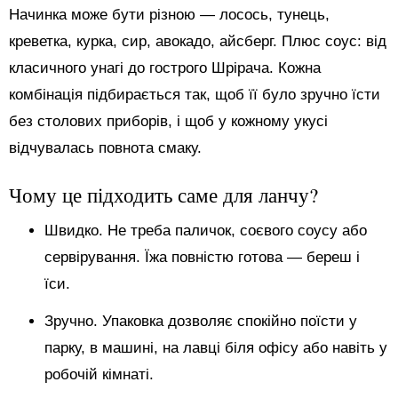
Начинка може бути різною — лосось, тунець,
креветка, курка, сир, авокадо, айсберг. Плюс соус: від
класичного унагі до гострого Шрірача. Кожна
комбінація підбирається так, щоб її було зручно їсти
без столових приборів, і щоб у кожному укусі
відчувалась повнота смаку.
Чому це підходить саме для ланчу?
Швидко. Не треба паличок, соєвого соусу або
сервірування. Їжа повністю готова — береш і
їси.
Зручно. Упаковка дозволяє спокійно поїсти у
парку, в машині, на лавці біля офісу або навіть у
робочій кімнаті.