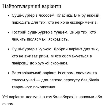
Найпопулярніші варіанти
Суші-бургер з лососем. Класика. В міру ніжний,
підходить для тих, хто не хоче експериментів.
Гострий суші-бургер з тунцем. Вибір тих, хто
любить післясмак і яскравість.
Суші-бургер з куркою. Добрий варіант для тих,
хто не вживає риби. М’ясо обсмажується в
паніровці до хрумкої скоринки.
Вегетаріанський варіант. Із сиром, овочами та
соусом унагі — для легкого перекусу без білків
тваринного походження.
Усі варіанти доступні в комбо-наборах із напоями або
супом.