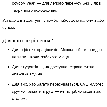
соусом унагі — для легкого перекусу без білків
тваринного походження.
Усі варіанти доступні в комбо-наборах із напоями або
супом.
Для кого це рішення?
Для офісних працівників. Можна поїсти швидко,
не залишаючи робочого місця.
Для студентів. Ціна доступна, страва ситна,
упаковка зручна.
Для тих, хто багато пересувається. Суші-бургер
зручно тримати в руці — не потрібно сидіти за
столом.