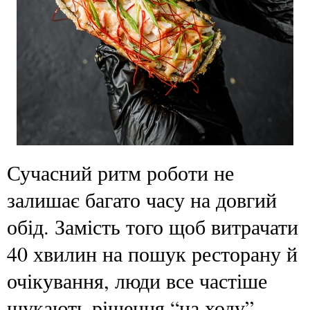
Сучасний ритм роботи не
залишає багато часу на довгий
обід. Замість того щоб витрачати
40 хвилин на пошук ресторану й
очікування, люди все частіше
шукають рішення “на ходу”.