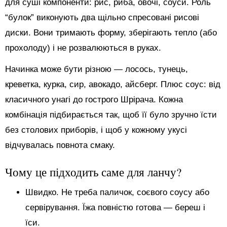
для суші компоненти: рис, риба, овочі, соуси. Роль
“булок” виконують два щільно спресовані рисові
диски. Вони тримають форму, зберігають тепло (або
прохолоду) і не розвалюються в руках.
Начинка може бути різною — лосось, тунець,
креветка, курка, сир, авокадо, айсберг. Плюс соус: від
класичного унагі до гострого Шрірача. Кожна
комбінація підбирається так, щоб її було зручно їсти
без столових приборів, і щоб у кожному укусі
відчувалась повнота смаку.
Чому це підходить саме для ланчу?
Швидко. Не треба паличок, соєвого соусу або
сервірування. Їжа повністю готова — береш і
їси.