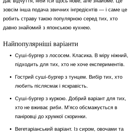
дає відчуття, ніби їси щось нове, але знайоме. Це
зовсім інша подача звичних інгредієнтів — і саме це
робить страву такою популярною серед тих, хто
давно знайомий з японською кухнею.
Найпопулярніші варіанти
Суші-бургер з лососем. Класика. В міру ніжний,
підходить для тих, хто не хоче експериментів.
Гострий суші-бургер з тунцем. Вибір тих, хто
любить післясмак і яскравість.
Суші-бургер з куркою. Добрий варіант для тих,
хто не вживає риби. М’ясо обсмажується в
паніровці до хрумкої скоринки.
Вегетаріанський варіант. Із сиром, овочами та