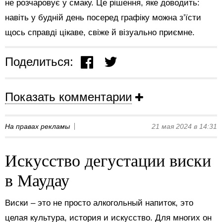
не розчаровує у смаку. Це рішення, яке доводить:
навіть у будній день посеред графіку можна з’їсти
щось справді цікаве, свіже й візуально приємне.
Поделиться:
Показать комментарии
На правах рекламы
21 мая 2024 в 14:31
Искусство дегустации виски
в Маудау
Виски – это не просто алкогольный напиток, это
целая культура, история и искусство. Для многих он