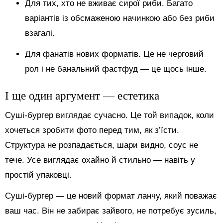
Для тих, хто не вживає сирої риби. Багато
варіантів із обсмаженою начинкою або без риби
взагалі.
Для фанатів нових форматів. Це не черговий
рол і не банальний фастфуд — це щось інше.
І ще один аргумент — естетика
Суші-бургер виглядає сучасно. Це той випадок, коли
хочеться зробити фото перед тим, як з’їсти.
Структура не розпадається, шари видно, соус не
тече. Усе виглядає охайно й стильно — навіть у
простій упаковці.
Суші-бургер — це новий формат ланчу, який поважає
ваш час. Він не забирає зайвого, не потребує зусиль,