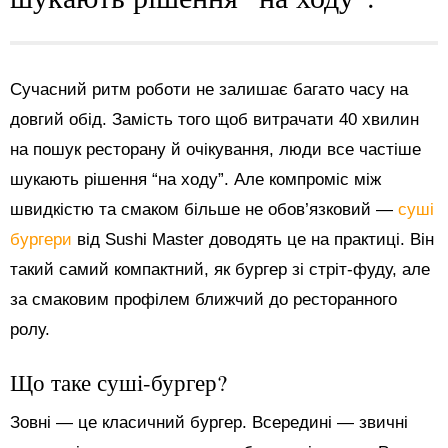
Сучасний ритм роботи не залишає багато часу на
довгий обід. Замість того щоб витрачати 40 хвилин
на пошук ресторану й очікування, люди все частіше
шукають рішення “на ходу”. Але компроміс між
швидкістю та смаком більше не обов’язковий —
суші
бургери
від Sushi Master доводять це на практиці. Він
такий самий компактний, як бургер зі стріт-фуду, але
за смаковим профілем ближчий до ресторанного
ролу.
Що таке суші-бургер?
Зовні — це класичний бургер. Всередині — звичні