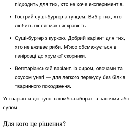
підходить для тих, хто не хоче експериментів.
Гострий суші-бургер з тунцем. Вибір тих, хто
любить післясмак і яскравість.
Суші-бургер з куркою. Добрий варіант для тих,
хто не вживає риби. М’ясо обсмажується в
паніровці до хрумкої скоринки.
Вегетаріанський варіант. Із сиром, овочами та
соусом унагі — для легкого перекусу без білків
тваринного походження.
Усі варіанти доступні в комбо-наборах із напоями або
супом.
Для кого це рішення?