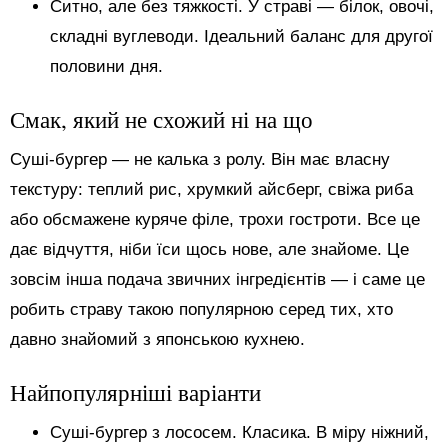
Ситно, але без тяжкості. У страві — білок, овочі,
складні вуглеводи. Ідеальний баланс для другої
половини дня.
Смак, який не схожий ні на що
Суші-бургер — не калька з ролу. Він має власну
текстуру: теплий рис, хрумкий айсберг, свіжа риба
або обсмажене куряче філе, трохи гостроти. Все це
дає відчуття, ніби їси щось нове, але знайоме. Це
зовсім інша подача звичних інгредієнтів — і саме це
робить страву такою популярною серед тих, хто
давно знайомий з японською кухнею.
Найпопулярніші варіанти
Суші-бургер з лососем. Класика. В міру ніжний,