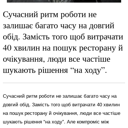
Сучасний ритм роботи не
залишає багато часу на довгий
обід. Замість того щоб витрачати
40 хвилин на пошук ресторану й
очікування, люди все частіше
шукають рішення “на ходу”.
Сучасний ритм роботи не залишає багато часу на
довгий обід. Замість того щоб витрачати 40 хвилин
на пошук ресторану й очікування, люди все частіше
шукають рішення “на ходу”. Але компроміс між