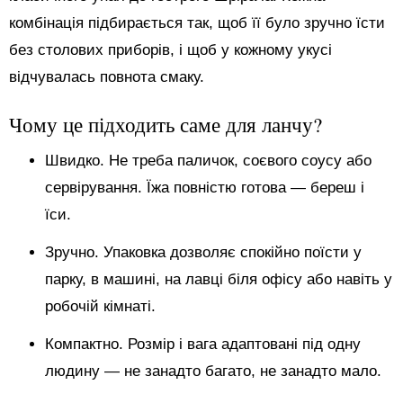
комбінація підбирається так, щоб її було зручно їсти
без столових приборів, і щоб у кожному укусі
відчувалась повнота смаку.
Чому це підходить саме для ланчу?
Швидко. Не треба паличок, соєвого соусу або
сервірування. Їжа повністю готова — береш і
їси.
Зручно. Упаковка дозволяє спокійно поїсти у
парку, в машині, на лавці біля офісу або навіть у
робочій кімнаті.
Компактно. Розмір і вага адаптовані під одну
людину — не занадто багато, не занадто мало.