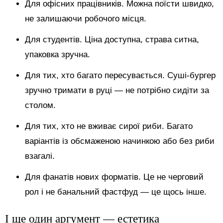
Для офісних працівників. Можна поїсти швидко,
не залишаючи робочого місця.
Для студентів. Ціна доступна, страва ситна,
упаковка зручна.
Для тих, хто багато пересувається. Суші-бургер
зручно тримати в руці — не потрібно сидіти за
столом.
Для тих, хто не вживає сирої риби. Багато
варіантів із обсмаженою начинкою або без риби
взагалі.
Для фанатів нових форматів. Це не черговий
рол і не банальний фастфуд — це щось інше.
І ще один аргумент — естетика