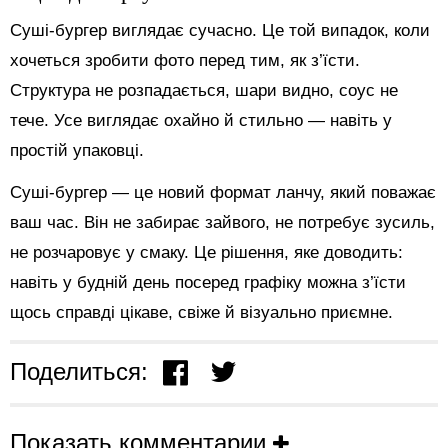
Суші-бургер виглядає сучасно. Це той випадок, коли
хочеться зробити фото перед тим, як з’їсти.
Структура не розпадається, шари видно, соус не
тече. Усе виглядає охайно й стильно — навіть у
простій упаковці.
Суші-бургер — це новий формат ланчу, який поважає
ваш час. Він не забирає зайвого, не потребує зусиль,
не розчаровує у смаку. Це рішення, яке доводить:
навіть у будній день посеред графіку можна з’їсти
щось справді цікаве, свіже й візуально приємне.
Поделиться:
Показать комментарии