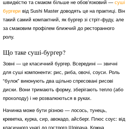
швидкістю та смаком більше не обов’язковий —
суші
бургери
від Sushi Master доводять це на практиці. Він
такий самий компактний, як бургер зі стріт-фуду, але
за смаковим профілем ближчий до ресторанного
ролу.
Що таке суші-бургер?
Зовні — це класичний бургер. Всередині — звичні
для суші компоненти: рис, риба, овочі, соуси. Роль
“булок” виконують два щільно спресовані рисові
диски. Вони тримають форму, зберігають тепло (або
прохолоду) і не розвалюються в руках.
Начинка може бути різною — лосось, тунець,
креветка, курка, сир, авокадо, айсберг. Плюс соус: від
класичного унагі до гострого Шрірача. Кожна