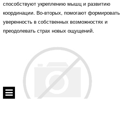
способствуют укреплению мышц и развитию
координации. Во-вторых, помогают формировать
уверенность в собственных возможностях и
преодолевать страх новых ощущений.
Спецпроекты
Контакты
Во время коллективных игр дети учатся
О проекте