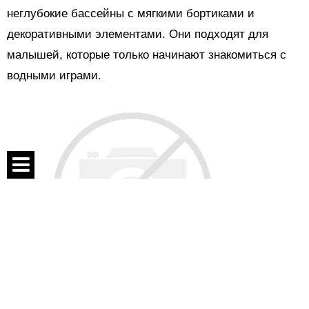
неглубокие бассейны с мягкими бортиками и
декоративными элементами. Они подходят для
малышей, которые только начинают знакомиться с
водными играми.
Спецпроекты
Контакты
О проекте
Соглашение
Реклама
Более сложные конструкции включают одну или