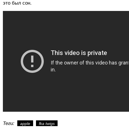
это был сон.
Теги:
apple
fka twigs