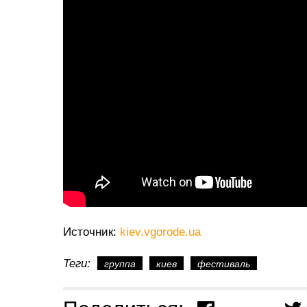
Источник:
kiev.vgorode.ua
Теги:
группа
киев
фестиваль