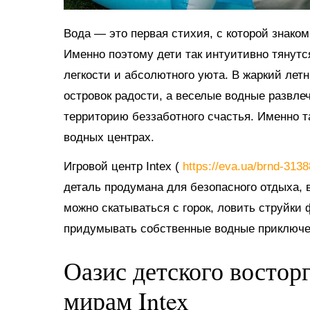
Вода — это первая стихия, с которой знако
Именно поэтому дети так интуитивно тянутс
легкости и абсолютного уюта. В жаркий ле
островок радости, а веселые водные развл
территорию беззаботного счастья. Именно 
водных центрах.
Игровой центр Intex (
https://eva.ua/brnd-313
деталь продумана для безопасного отдыха, в
можно скатываться с горок, ловить струйки
придумывать собственные водные приключе
Оазис детского востор
мирам Intex