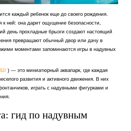
мится каждый ребенок еще до своего рождения.
я к ней: она дарит ощущение безопасности,
тний день прохладные брызги создают настоящий
ечения превращают обычный двор или дачу в
такими моментами запоминаются игры в надувных
882/
) — это миниатюрный аквапарк, где каждая
еселого развития и активного движения. В них
 фонтанчиков, играть с надувными фигурками и
ния.
га: гид по надувным