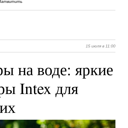
Затвитить
15 июля в 11:00
ы на воде: яркие
ы Intex для
ких