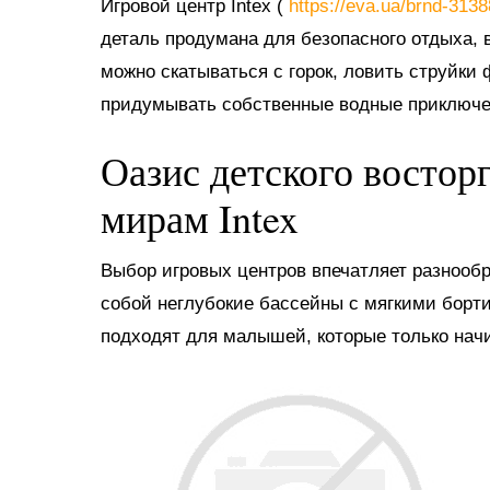
Игровой центр Intex (
https://eva.ua/brnd-313
деталь продумана для безопасного отдыха, в
можно скатываться с горок, ловить струйки
придумывать собственные водные приключе
Оазис детского востор
мирам Intex
Выбор игровых центров впечатляет разнооб
собой неглубокие бассейны с мягкими борт
подходят для малышей, которые только нач