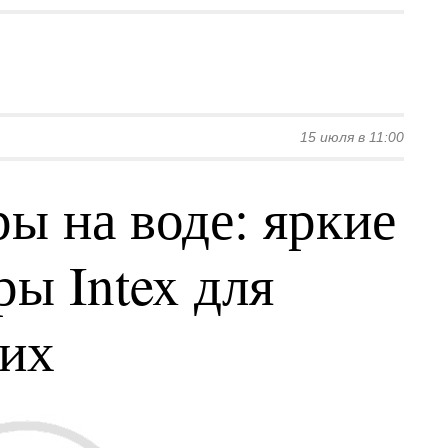
15 июля в 11:00
ы на воде: яркие
ы Intex для
ких