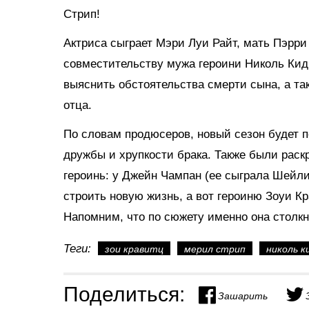
Стрип!
Актриса сыграет Мэри Луи Райт, мать Пэрри 
совместительству мужа героини Николь Кид
выяснить обстоятельства смерти сына, а та
отца.
По словам продюсеров, новый сезон будет 
дружбы и хрупкости брака. Также были раск
героинь: у Джейн Чампан (ее сыграла Шейли
строить новую жизнь, а вот героиню Зоуи К
Напомним, что по сюжету именно она столк
Теги:
зои кравитц
мерил стрип
николь к
Поделиться:
Зашарить