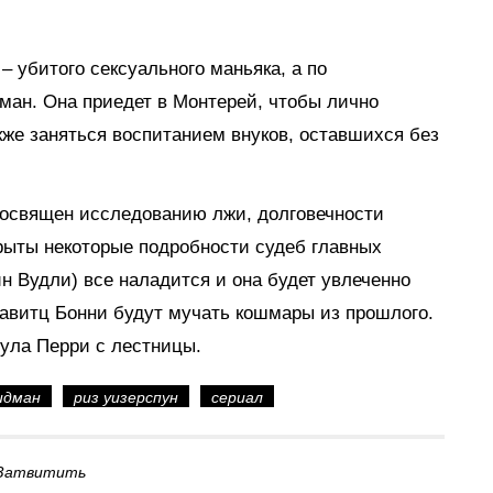
– убитого сексуального маньяка, а по
ман. Она приедет в Монтерей, чтобы лично
кже заняться воспитанием внуков, оставшихся без
посвящен исследованию лжи, долговечности
рыты некоторые подробности судеб главных
н Вудли) все наладится и она будет увлеченно
равитц Бонни будут мучать кошмары из прошлого.
нула Перри с лестницы.
идман
риз уизерспун
сериал
Затвитить