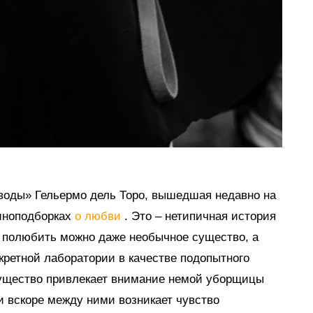
воды» Гельермо дель Торо, вышедшая недавно на
киноподборках
о любви
. Это – нетипичная история
о полюбить можно даже необычное существо, а
кретной лаборатории в качестве подопытного
ущество привлекает внимание немой уборщицы
 вскоре между ними возникает чувство