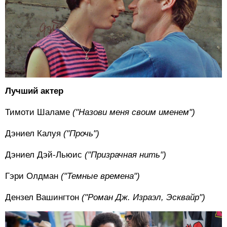
Лучший актер
Тимоти Шаламе
("Назови меня своим именем")
Дэниел Калуя
("Прочь")
Дэниел Дэй-Льюис
("Призрачная нить")
Гэри Олдман
("Темные времена")
Дензел Вашингтон
("Роман Дж. Израэл, Эсквайр")