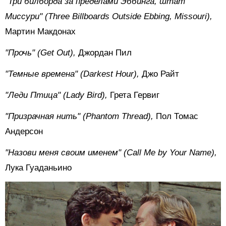
"Три билборда за пределами Эббинга, штат
Миссури" (Three Billboards Outside Ebbing, Missouri),
Мартин Макдонах
"Прочь" (Get Out),
Джордан Пил
"Темные времена" (Darkest Hour),
Джо Райт
"Леди Птица" (Lady Bird),
Грета Гервиг
"Призрачная нить" (Phantom Thread),
Пол Томас
Андерсон
"Назови меня своим именем" (Call Me by Your Name),
Лука Гуаданьино