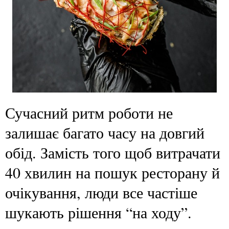
Сучасний ритм роботи не
залишає багато часу на довгий
обід. Замість того щоб витрачати
40 хвилин на пошук ресторану й
очікування, люди все частіше
шукають рішення “на ходу”.