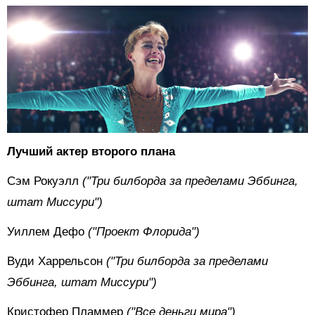
Лучший актер второго плана
Сэм Рокуэлл
("Три билборда за пределами Эббинга,
штат Миссури")
Уиллем Дефо
("Проект Флорида")
Вуди Харрельсон
("Три билборда за пределами
Эббинга, штат Миссури")
Кристофер Пламмер
("Все деньги мира")