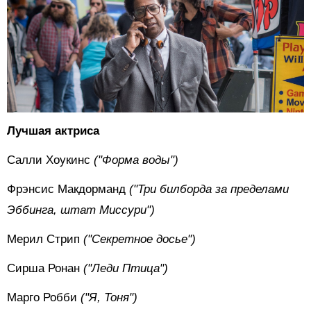
Лучшая актриса
Салли Хоукинс
("Форма воды")
Фрэнсис Макдорманд
("Три билборда за пределами
Эббинга, штат Миссури")
Мерил Стрип
("Секретное досье")
Сирша Ронан
("Леди Птица")
Марго Робби
("Я, Тоня")