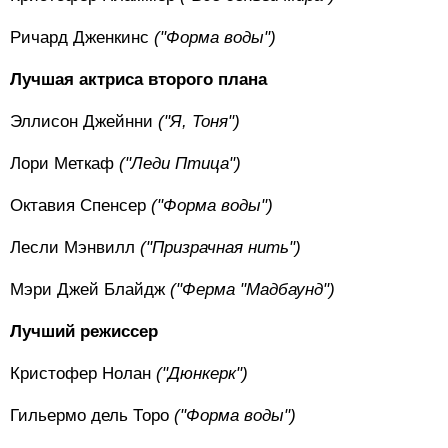
Ричард Дженкинс
("Форма воды")
Лучшая актриса второго плана
Эллисон Джейнни
("Я, Тоня")
Лори Меткаф
("Леди Птица")
Октавия Спенсер
("Форма воды")
Лесли Мэнвилл
("Призрачная нить")
Мэри Джей Блайдж
("Ферма "Мадбаунд")
Лучший режиссер
Кристофер Нолан
("Дюнкерк")
Гильермо дель Торо
("Форма воды")