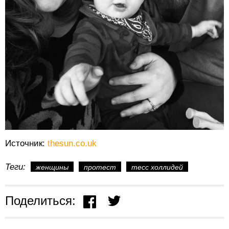
Источник:
thesun.co.uk
Теги:
женщины
протест
тесс холлидей
Поделиться: