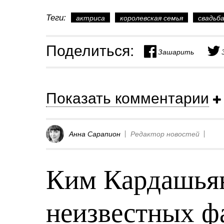
Теги:
актриса
королевская семья
свадьб
Поделиться:
Зашарить
Показать комментарии
Анна Сарапион
Редактор новостей
Ким Кардашьян
неизвестных фа