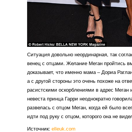
Ситуация довольно неординарная, так согла
венец с отцами. Желание Меган пройтись вм
доказывает, что именно мама – Дориа Рагла
а с другой стороны это очень похоже на от
расистскими оскорблениями в адрес Меган и
невеста принца Гарри неоднократно говорил
развелась с отцом Меган, когда ей было все
идти под руку с отцом, которого она не видел
Источник:
elleuk.com