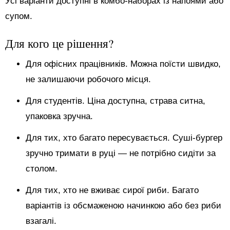
Усі варіанти доступні в комбо-наборах із напоями або
супом.
Для кого це рішення?
Для офісних працівників. Можна поїсти швидко,
не залишаючи робочого місця.
Для студентів. Ціна доступна, страва ситна,
упаковка зручна.
Для тих, хто багато пересувається. Суші-бургер
зручно тримати в руці — не потрібно сидіти за
столом.
Для тих, хто не вживає сирої риби. Багато
варіантів із обсмаженою начинкою або без риби
взагалі.