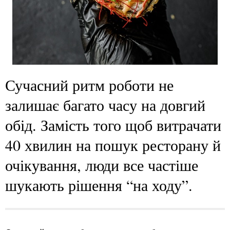
Сучасний ритм роботи не
залишає багато часу на довгий
обід. Замість того щоб витрачати
40 хвилин на пошук ресторану й
очікування, люди все частіше
шукають рішення “на ходу”.