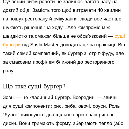
Сучасний ритм роботи не залишає багато часу на
довгий обід. Замість того щоб витрачати 40 хвилин
на пошук ресторану й очікування, люди все частіше
шукають рішення “на ходу”. Але компроміс між
швидкістю та смаком більше не обов’язковий —
суші
бургери
від Sushi Master доводять це на практиці. Він
такий самий компактний, як бургер зі стріт-фуду, але
за смаковим профілем ближчий до ресторанного
ролу.
Що таке суші-бургер?
Зовні — це класичний бургер. Всередині — звичні
для суші компоненти: рис, риба, овочі, соуси. Роль
“булок” виконують два щільно спресовані рисові
диски. Вони тримають форму, зберігають тепло (або