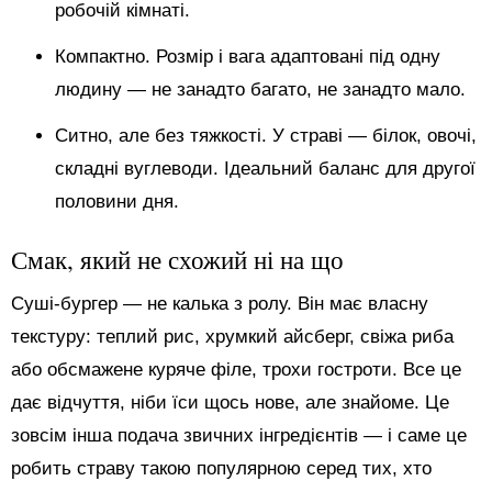
робочій кімнаті.
Компактно. Розмір і вага адаптовані під одну
людину — не занадто багато, не занадто мало.
Ситно, але без тяжкості. У страві — білок, овочі,
складні вуглеводи. Ідеальний баланс для другої
половини дня.
Смак, який не схожий ні на що
Суші-бургер — не калька з ролу. Він має власну
текстуру: теплий рис, хрумкий айсберг, свіжа риба
або обсмажене куряче філе, трохи гостроти. Все це
дає відчуття, ніби їси щось нове, але знайоме. Це
зовсім інша подача звичних інгредієнтів — і саме це
робить страву такою популярною серед тих, хто