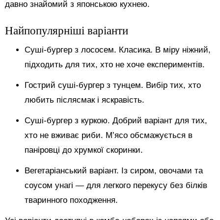
давно знайомий з японською кухнею.
Найпопулярніші варіанти
Суші-бургер з лососем. Класика. В міру ніжний,
підходить для тих, хто не хоче експериментів.
Гострий суші-бургер з тунцем. Вибір тих, хто
любить післясмак і яскравість.
Суші-бургер з куркою. Добрий варіант для тих,
хто не вживає риби. М’ясо обсмажується в
паніровці до хрумкої скоринки.
Вегетаріанський варіант. Із сиром, овочами та
соусом унагі — для легкого перекусу без білків
тваринного походження.