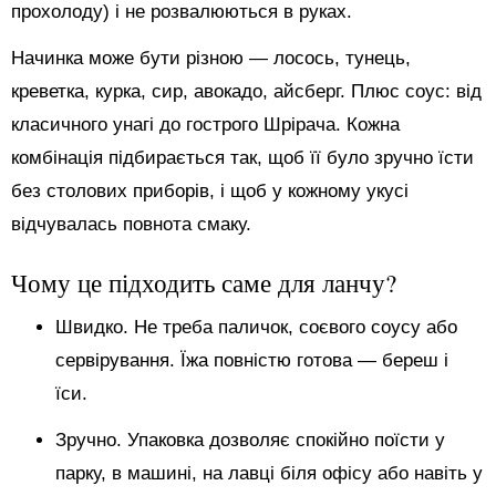
прохолоду) і не розвалюються в руках.
Начинка може бути різною — лосось, тунець,
креветка, курка, сир, авокадо, айсберг. Плюс соус: від
класичного унагі до гострого Шрірача. Кожна
комбінація підбирається так, щоб її було зручно їсти
без столових приборів, і щоб у кожному укусі
відчувалась повнота смаку.
Чому це підходить саме для ланчу?
Швидко. Не треба паличок, соєвого соусу або
сервірування. Їжа повністю готова — береш і
їси.
Зручно. Упаковка дозволяє спокійно поїсти у
парку, в машині, на лавці біля офісу або навіть у