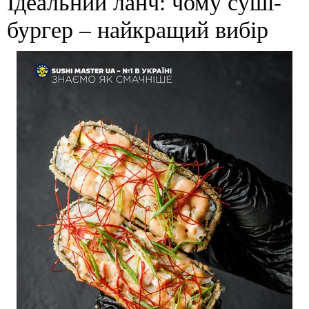
Ідеальний ланч: чому суші-
бургер – найкращий вибір