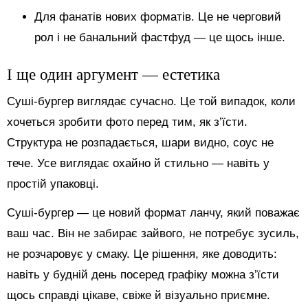
Для фанатів нових форматів. Це не черговий
рол і не банальний фастфуд — це щось інше.
І ще один аргумент — естетика
Суші-бургер виглядає сучасно. Це той випадок, коли
хочеться зробити фото перед тим, як з’їсти.
Структура не розпадається, шари видно, соус не
тече. Усе виглядає охайно й стильно — навіть у
простій упаковці.
Суші-бургер — це новий формат ланчу, який поважає
ваш час. Він не забирає зайвого, не потребує зусиль,
не розчаровує у смаку. Це рішення, яке доводить:
навіть у будній день посеред графіку можна з’їсти
щось справді цікаве, свіже й візуально приємне.