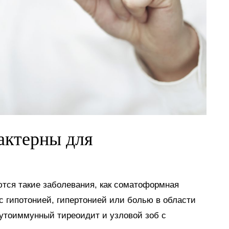
актерны для
яются такие заболевания, как соматоформная
с гипотонией, гипертонией или болью в области
аутоиммунный тиреоидит и узловой зоб с