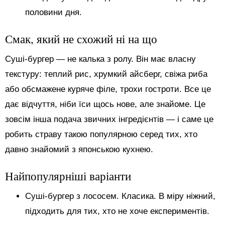
половини дня.
Смак, який не схожий ні на що
Суші-бургер — не калька з ролу. Він має власну
текстуру: теплий рис, хрумкий айсберг, свіжа риба
або обсмажене куряче філе, трохи гостроти. Все це
дає відчуття, ніби їси щось нове, але знайоме. Це
зовсім інша подача звичних інгредієнтів — і саме це
робить страву такою популярною серед тих, хто
давно знайомий з японською кухнею.
Найпопулярніші варіанти
Суші-бургер з лососем. Класика. В міру ніжний,
підходить для тих, хто не хоче експериментів.