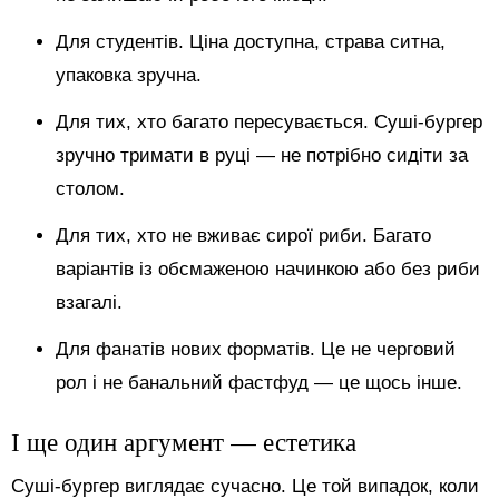
Для студентів. Ціна доступна, страва ситна,
упаковка зручна.
Для тих, хто багато пересувається. Суші-бургер
зручно тримати в руці — не потрібно сидіти за
столом.
Для тих, хто не вживає сирої риби. Багато
варіантів із обсмаженою начинкою або без риби
взагалі.
Для фанатів нових форматів. Це не черговий
рол і не банальний фастфуд — це щось інше.
І ще один аргумент — естетика
Суші-бургер виглядає сучасно. Це той випадок, коли