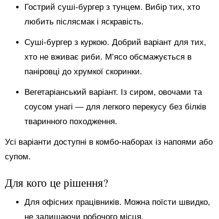
Гострий суші-бургер з тунцем. Вибір тих, хто
любить післясмак і яскравість.
Суші-бургер з куркою. Добрий варіант для тих,
хто не вживає риби. М’ясо обсмажується в
паніровці до хрумкої скоринки.
Вегетаріанський варіант. Із сиром, овочами та
соусом унагі — для легкого перекусу без білків
тваринного походження.
Усі варіанти доступні в комбо-наборах із напоями або
супом.
Для кого це рішення?
Для офісних працівників. Можна поїсти швидко,
не залишаючи робочого місця.