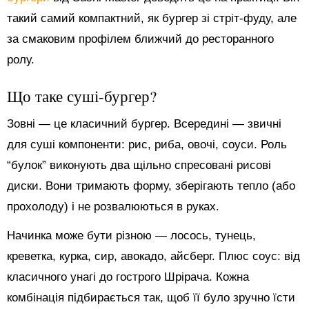
такий самий компактний, як бургер зі стріт-фуду, але
за смаковим профілем ближчий до ресторанного
ролу.
Що таке суші-бургер?
Зовні — це класичний бургер. Всередині — звичні
для суші компоненти: рис, риба, овочі, соуси. Роль
“булок” виконують два щільно спресовані рисові
диски. Вони тримають форму, зберігають тепло (або
прохолоду) і не розвалюються в руках.
Начинка може бути різною — лосось, тунець,
креветка, курка, сир, авокадо, айсберг. Плюс соус: від
класичного унагі до гострого Шрірача. Кожна
комбінація підбирається так, щоб її було зручно їсти