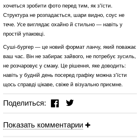
хочеться зробити фото перед тим, як з’їсти.
Структура не розпадається, шари видно, соус не
тече. Усе виглядає охайно й стильно — навіть у
простій упаковці.
Суші-бургер — це новий формат ланчу, який поважає
ваш час. Він не забирає зайвого, не потребує зусиль,
не розчаровує у смаку. Це рішення, яке доводить:
навіть у будній день посеред графіку можна з’їсти
щось справді цікаве, свіже й візуально приємне.
Поделиться:
Показать комментарии