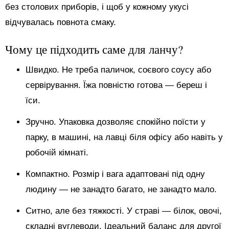
без столових приборів, і щоб у кожному укусі
відчувалась повнота смаку.
Чому це підходить саме для ланчу?
Швидко. Не треба паличок, соєвого соусу або
сервірування. Їжа повністю готова — береш і
їси.
Зручно. Упаковка дозволяє спокійно поїсти у
парку, в машині, на лавці біля офісу або навіть у
робочій кімнаті.
Компактно. Розмір і вага адаптовані під одну
людину — не занадто багато, не занадто мало.
Ситно, але без тяжкості. У страві — білок, овочі,
складні вуглеводи. Ідеальний баланс для другої