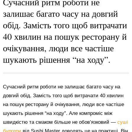
Сучасний ритм роботи не
залишає багато часу на довгий
обід. Замість того щоб витрачати
40 хвилин на пошук ресторану й
очікування, люди все частіше
шукають рішення “на ходу”.
Сучасний ритм роботи не залишає багато часу на
довгий обід. Замість того щоб витрачати 40 хвилин
на пошук ресторану й очікування, люди все частіше
шукають рішення “на ходу”. Але компроміс між
швидкістю та смаком більше не обов’язковий —
суші
бургери
від Sushi Master доводять це на практиці. Він