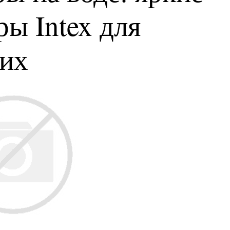
ы Intex для
ких