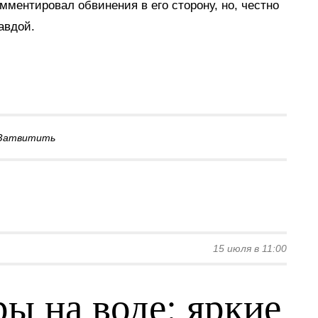
ментировал обвинения в его сторону, но, честно
авдой.
Затвитить
15 июля в 11:00
ы на воде: яркие