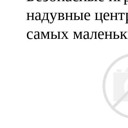
надувные центр
самых малень