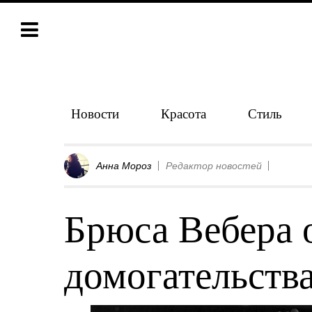
Новости
Красота
Стиль
Анна Мороз
Редактор новостей
Брюса Вебера 
домогательств