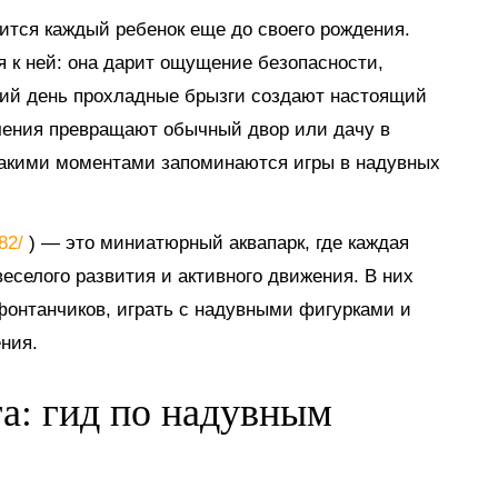
мится каждый ребенок еще до своего рождения.
я к ней: она дарит ощущение безопасности,
тний день прохладные брызги создают настоящий
ечения превращают обычный двор или дачу в
такими моментами запоминаются игры в надувных
882/
) — это миниатюрный аквапарк, где каждая
еселого развития и активного движения. В них
 фонтанчиков, играть с надувными фигурками и
ния.
га: гид по надувным