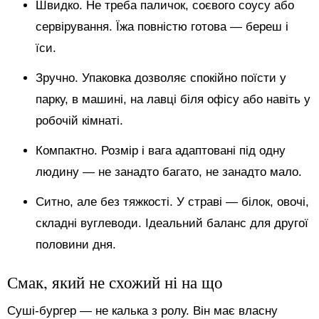
Швидко. Не треба паличок, соєвого соусу або
сервірування. Їжа повністю готова — береш і
їси.
Зручно. Упаковка дозволяє спокійно поїсти у
парку, в машині, на лавці біля офісу або навіть у
робочій кімнаті.
Компактно. Розмір і вага адаптовані під одну
людину — не занадто багато, не занадто мало.
Ситно, але без тяжкості. У страві — білок, овочі,
складні вуглеводи. Ідеальний баланс для другої
половини дня.
Смак, який не схожий ні на що
Суші-бургер — не калька з ролу. Він має власну