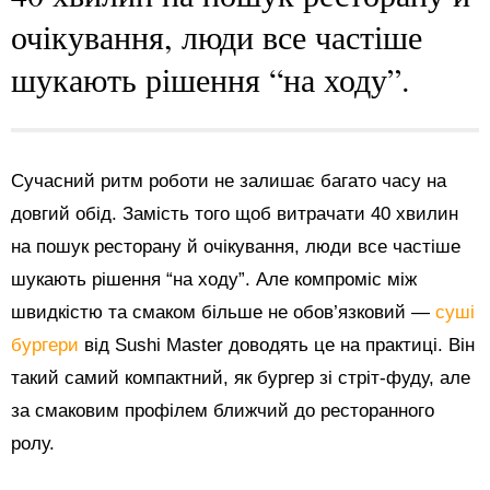
очікування, люди все частіше
шукають рішення “на ходу”.
Сучасний ритм роботи не залишає багато часу на
довгий обід. Замість того щоб витрачати 40 хвилин
на пошук ресторану й очікування, люди все частіше
шукають рішення “на ходу”. Але компроміс між
швидкістю та смаком більше не обов’язковий —
суші
бургери
від Sushi Master доводять це на практиці. Він
такий самий компактний, як бургер зі стріт-фуду, але
за смаковим профілем ближчий до ресторанного
ролу.