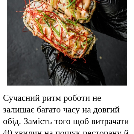
Сучасний ритм роботи не
залишає багато часу на довгий
обід. Замість того щоб витрачати
40 хвилин на пошук ресторану й