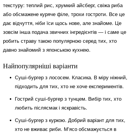
текстуру: теплий рис, хрумкий айсберг, свіжа риба
або обсмажене куряче філе, трохи гостроти. Все це
дає відчуття, ніби їси щось нове, але знайоме. Це
зовсім інша подача звичних інгредієнтів — і саме це
робить страву такою популярною серед тих, хто
давно знайомий з японською кухнею.
Найпопулярніші варіанти
Суші-бургер з лососем. Класика. В міру ніжний,
підходить для тих, хто не хоче експериментів.
Гострий суші-бургер з тунцем. Вибір тих, хто
любить післясмак і яскравість.
Суші-бургер з куркою. Добрий варіант для тих,
хто не вживає риби. М’ясо обсмажується в