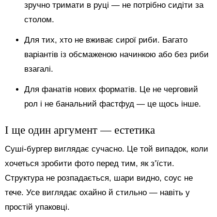
зручно тримати в руці — не потрібно сидіти за
столом.
Для тих, хто не вживає сирої риби. Багато
варіантів із обсмаженою начинкою або без риби
взагалі.
Для фанатів нових форматів. Це не черговий
рол і не банальний фастфуд — це щось інше.
І ще один аргумент — естетика
Суші-бургер виглядає сучасно. Це той випадок, коли
хочеться зробити фото перед тим, як з’їсти.
Структура не розпадається, шари видно, соус не
тече. Усе виглядає охайно й стильно — навіть у
простій упаковці.