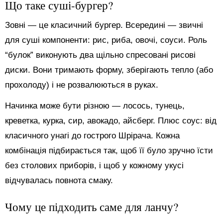
Що таке суші-бургер?
Зовні — це класичний бургер. Всередині — звичні
для суші компоненти: рис, риба, овочі, соуси. Роль
“булок” виконують два щільно спресовані рисові
диски. Вони тримають форму, зберігають тепло (або
прохолоду) і не розвалюються в руках.
Начинка може бути різною — лосось, тунець,
креветка, курка, сир, авокадо, айсберг. Плюс соус: від
класичного унагі до гострого Шрірача. Кожна
комбінація підбирається так, щоб її було зручно їсти
без столових приборів, і щоб у кожному укусі
відчувалась повнота смаку.
Чому це підходить саме для ланчу?