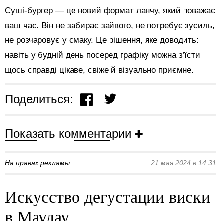
Суші-бургер — це новий формат ланчу, який поважає
ваш час. Він не забирає зайвого, не потребує зусиль,
не розчаровує у смаку. Це рішення, яке доводить:
навіть у будній день посеред графіку можна з’їсти
щось справді цікаве, свіже й візуально приємне.
Поделиться:
Показать комментарии
На правах рекламы
21 мая 2024 в 14:31
Искусство дегустации виски
в Маудау