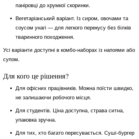
паніровці до хрумкої скоринки.
Вегетаріанський варіант. Із сиром, овочами та
соусом унагі — для легкого перекусу без білків
тваринного походження.
Усі варіанти доступні в комбо-наборах із напоями або
супом.
Для кого це рішення?
Для офісних працівників. Можна поїсти швидко,
не залишаючи робочого місця.
Для студентів. Ціна доступна, страва ситна,
упаковка зручна.
Для тих, хто багато пересувається. Суші-бургер