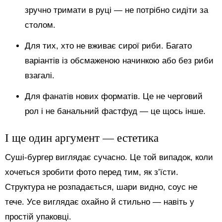
зручно тримати в руці — не потрібно сидіти за
столом.
Для тих, хто не вживає сирої риби. Багато
варіантів із обсмаженою начинкою або без риби
взагалі.
Для фанатів нових форматів. Це не черговий
рол і не банальний фастфуд — це щось інше.
І ще один аргумент — естетика
Суші-бургер виглядає сучасно. Це той випадок, коли
хочеться зробити фото перед тим, як з’їсти.
Структура не розпадається, шари видно, соус не
тече. Усе виглядає охайно й стильно — навіть у
простій упаковці.