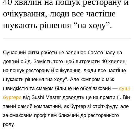
40 хвилин на пошук ресторану й
очікування, люди все частіше
шукають рішення “на ходу”.
Сучасний ритм роботи не залишає багато часу на
довгий обід. Замість того щоб витрачати 40 хвилин
на пошук ресторану й очікування, люди все частіше
шукають рішення “на ходу”. Але компроміс між
швидкістю та смаком більше не обов’язковий —
суші
бургери
від Sushi Master доводять це на практиці. Він
такий самий компактний, як бургер зі стріт-фуду, але
за смаковим профілем ближчий до ресторанного
ролу.