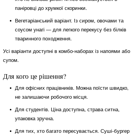
паніровці до хрумкої скоринки.
Вегетаріанський варіант. Із сиром, овочами та
соусом унагі — для легкого перекусу без білків
тваринного походження.
Усі варіанти доступні в комбо-наборах із напоями або
супом.
Для кого це рішення?
Для офісних працівників. Можна поїсти швидко,
не залишаючи робочого місця.
Для студентів. Ціна доступна, страва ситна,
упаковка зручна.
Для тих, хто багато пересувається. Суші-бургер