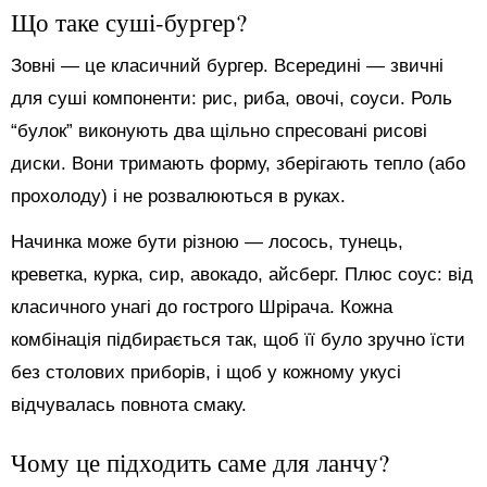
Що таке суші-бургер?
Зовні — це класичний бургер. Всередині — звичні
для суші компоненти: рис, риба, овочі, соуси. Роль
“булок” виконують два щільно спресовані рисові
диски. Вони тримають форму, зберігають тепло (або
прохолоду) і не розвалюються в руках.
Начинка може бути різною — лосось, тунець,
креветка, курка, сир, авокадо, айсберг. Плюс соус: від
класичного унагі до гострого Шрірача. Кожна
комбінація підбирається так, щоб її було зручно їсти
без столових приборів, і щоб у кожному укусі
відчувалась повнота смаку.
Чому це підходить саме для ланчу?