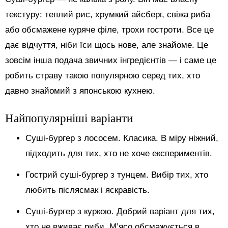
текстуру: теплий рис, хрумкий айсберг, свіжа риба
або обсмажене куряче філе, трохи гостроти. Все це
дає відчуття, ніби їси щось нове, але знайоме. Це
зовсім інша подача звичних інгредієнтів — і саме це
робить страву такою популярною серед тих, хто
давно знайомий з японською кухнею.
Найпопулярніші варіанти
Суші-бургер з лососем. Класика. В міру ніжний,
підходить для тих, хто не хоче експериментів.
Гострий суші-бургер з тунцем. Вибір тих, хто
любить післясмак і яскравість.
Суші-бургер з куркою. Добрий варіант для тих,
хто не вживає риби. М’ясо обсмажується в