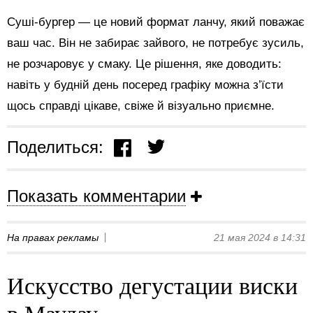
Суші-бургер — це новий формат ланчу, який поважає
ваш час. Він не забирає зайвого, не потребує зусиль,
не розчаровує у смаку. Це рішення, яке доводить:
навіть у будній день посеред графіку можна з’їсти
щось справді цікаве, свіже й візуально приємне.
Поделиться:
Показать комментарии
На правах рекламы
21 мая 2024 в 14:31
Искусство дегустации виски