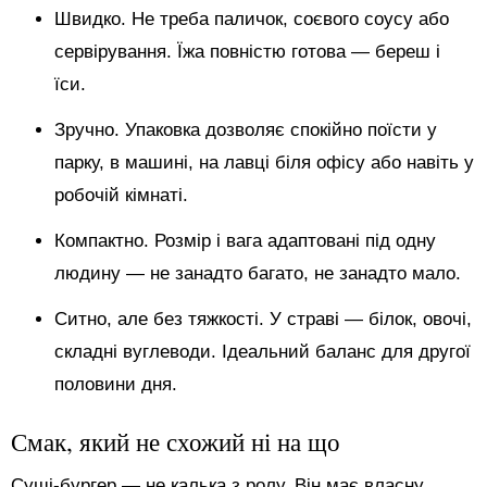
Швидко. Не треба паличок, соєвого соусу або
сервірування. Їжа повністю готова — береш і
їси.
Зручно. Упаковка дозволяє спокійно поїсти у
парку, в машині, на лавці біля офісу або навіть у
робочій кімнаті.
Компактно. Розмір і вага адаптовані під одну
людину — не занадто багато, не занадто мало.
Ситно, але без тяжкості. У страві — білок, овочі,
складні вуглеводи. Ідеальний баланс для другої
половини дня.
Смак, який не схожий ні на що
Суші-бургер — не калька з ролу. Він має власну