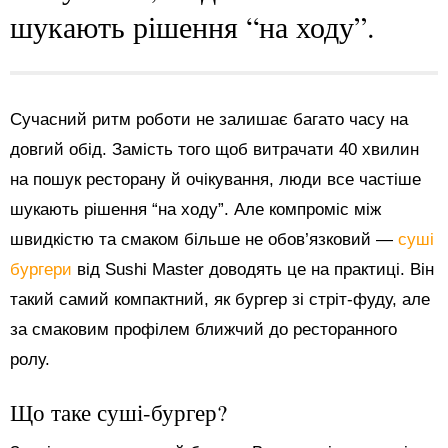
шукають рішення “на ходу”.
Сучасний ритм роботи не залишає багато часу на
довгий обід. Замість того щоб витрачати 40 хвилин
на пошук ресторану й очікування, люди все частіше
шукають рішення “на ходу”. Але компроміс між
швидкістю та смаком більше не обов’язковий —
суші
бургери
від Sushi Master доводять це на практиці. Він
такий самий компактний, як бургер зі стріт-фуду, але
за смаковим профілем ближчий до ресторанного
ролу.
Що таке суші-бургер?