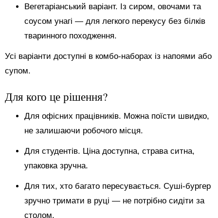
Вегетаріанський варіант. Із сиром, овочами та
соусом унагі — для легкого перекусу без білків
тваринного походження.
Усі варіанти доступні в комбо-наборах із напоями або
супом.
Для кого це рішення?
Для офісних працівників. Можна поїсти швидко,
не залишаючи робочого місця.
Для студентів. Ціна доступна, страва ситна,
упаковка зручна.
Для тих, хто багато пересувається. Суші-бургер
зручно тримати в руці — не потрібно сидіти за
столом.