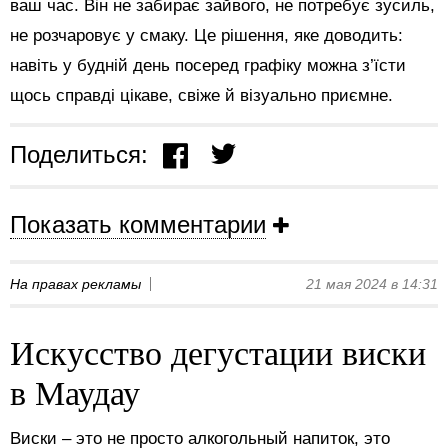
ваш час. Він не забирає зайвого, не потребує зусиль,
не розчаровує у смаку. Це рішення, яке доводить:
навіть у будній день посеред графіку можна з’їсти
щось справді цікаве, свіже й візуально приємне.
Поделиться:
Показать комментарии
На правах рекламы
21 мая 2024 в 14:31
Искусство дегустации виски
в Маудау
Виски – это не просто алкогольный напиток, это