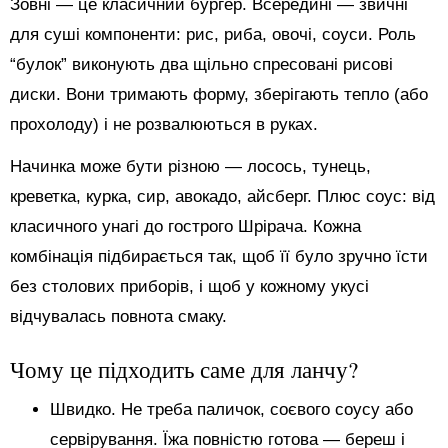
Зовні — це класичний бургер. Всередині — звичні
для суші компоненти: рис, риба, овочі, соуси. Роль
“булок” виконують два щільно спресовані рисові
диски. Вони тримають форму, зберігають тепло (або
прохолоду) і не розвалюються в руках.
Начинка може бути різною — лосось, тунець,
креветка, курка, сир, авокадо, айсберг. Плюс соус: від
класичного унагі до гострого Шрірача. Кожна
комбінація підбирається так, щоб її було зручно їсти
без столових приборів, і щоб у кожному укусі
відчувалась повнота смаку.
Чому це підходить саме для ланчу?
Швидко. Не треба паличок, соєвого соусу або
сервірування. Їжа повністю готова — береш і