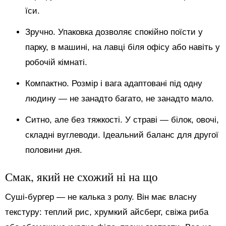
їси.
Зручно. Упаковка дозволяє спокійно поїсти у
парку, в машині, на лавці біля офісу або навіть у
робочій кімнаті.
Компактно. Розмір і вага адаптовані під одну
людину — не занадто багато, не занадто мало.
Ситно, але без тяжкості. У страві — білок, овочі,
складні вуглеводи. Ідеальний баланс для другої
половини дня.
Смак, який не схожий ні на що
Суші-бургер — не калька з ролу. Він має власну
текстуру: теплий рис, хрумкий айсберг, свіжа риба