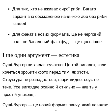
Для тих, хто не вживає сирої риби. Багато
варіантів із обсмаженою начинкою або без риби
взагалі.
Для фанатів нових форматів. Це не черговий
рол і не банальний фастфуд — це щось інше.
І ще один аргумент — естетика
Суші-бургер виглядає сучасно. Це той випадок, коли
хочеться зробити фото перед тим, як з’їсти.
Структура не розпадається, шари видно, соус не
тече. Усе виглядає охайно й стильно — навіть у
простій упаковці.
Суші-бургер — це новий формат ланчу, який поважає