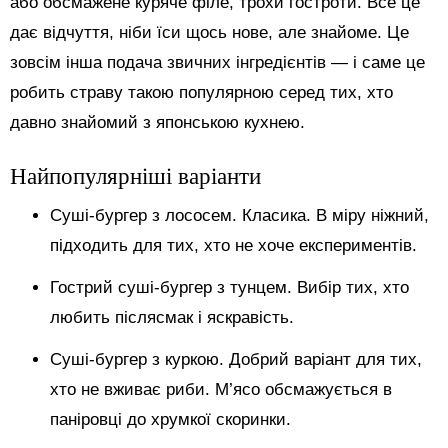
або обсмажене куряче філе, трохи гостроти. Все це
дає відчуття, ніби їси щось нове, але знайоме. Це
зовсім інша подача звичних інгредієнтів — і саме це
робить страву такою популярною серед тих, хто
давно знайомий з японською кухнею.
Найпопулярніші варіанти
Суші-бургер з лососем. Класика. В міру ніжний,
підходить для тих, хто не хоче експериментів.
Гострий суші-бургер з тунцем. Вибір тих, хто
любить післясмак і яскравість.
Суші-бургер з куркою. Добрий варіант для тих,
хто не вживає риби. М’ясо обсмажується в
паніровці до хрумкої скоринки.