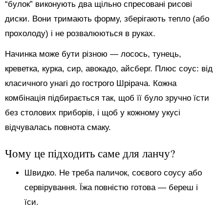
“булок” виконують два щільно спресовані рисові
диски. Вони тримають форму, зберігають тепло (або
прохолоду) і не розвалюються в руках.
Начинка може бути різною — лосось, тунець,
креветка, курка, сир, авокадо, айсберг. Плюс соус: від
класичного унагі до гострого Шрірача. Кожна
комбінація підбирається так, щоб її було зручно їсти
без столових приборів, і щоб у кожному укусі
відчувалась повнота смаку.
Чому це підходить саме для ланчу?
Швидко. Не треба паличок, соєвого соусу або
сервірування. Їжа повністю готова — береш і
їси.