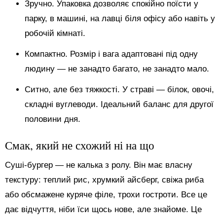
Зручно. Упаковка дозволяє спокійно поїсти у
парку, в машині, на лавці біля офісу або навіть у
робочій кімнаті.
Компактно. Розмір і вага адаптовані під одну
людину — не занадто багато, не занадто мало.
Ситно, але без тяжкості. У страві — білок, овочі,
складні вуглеводи. Ідеальний баланс для другої
половини дня.
Смак, який не схожий ні на що
Суші-бургер — не калька з ролу. Він має власну
текстуру: теплий рис, хрумкий айсберг, свіжа риба
або обсмажене куряче філе, трохи гостроти. Все це
дає відчуття, ніби їси щось нове, але знайоме. Це