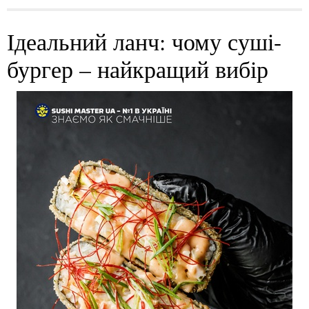
Ідеальний ланч: чому суші-
бургер – найкращий вибір