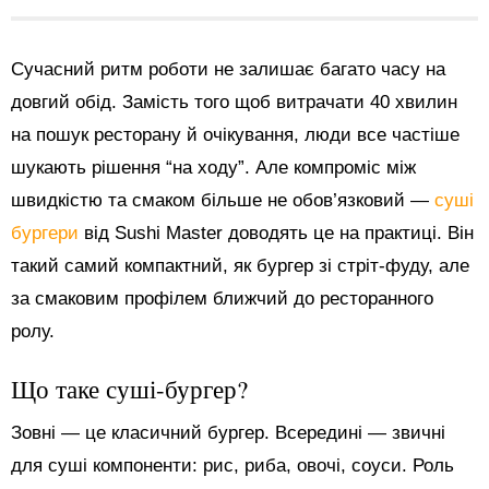
Сучасний ритм роботи не залишає багато часу на
довгий обід. Замість того щоб витрачати 40 хвилин
на пошук ресторану й очікування, люди все частіше
шукають рішення “на ходу”. Але компроміс між
швидкістю та смаком більше не обов’язковий —
суші
бургери
від Sushi Master доводять це на практиці. Він
такий самий компактний, як бургер зі стріт-фуду, але
за смаковим профілем ближчий до ресторанного
ролу.
Що таке суші-бургер?
Зовні — це класичний бургер. Всередині — звичні
для суші компоненти: рис, риба, овочі, соуси. Роль