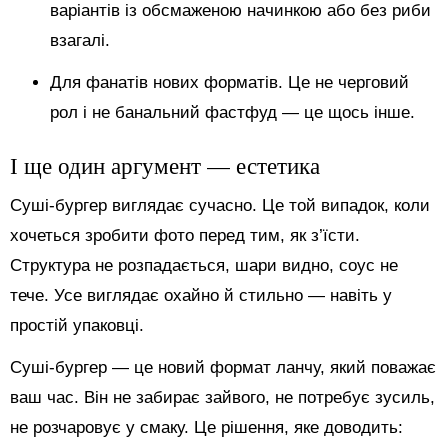
варіантів із обсмаженою начинкою або без риби
взагалі.
Для фанатів нових форматів. Це не черговий
рол і не банальний фастфуд — це щось інше.
І ще один аргумент — естетика
Суші-бургер виглядає сучасно. Це той випадок, коли
хочеться зробити фото перед тим, як з’їсти.
Структура не розпадається, шари видно, соус не
тече. Усе виглядає охайно й стильно — навіть у
простій упаковці.
Суші-бургер — це новий формат ланчу, який поважає
ваш час. Він не забирає зайвого, не потребує зусиль,
не розчаровує у смаку. Це рішення, яке доводить: