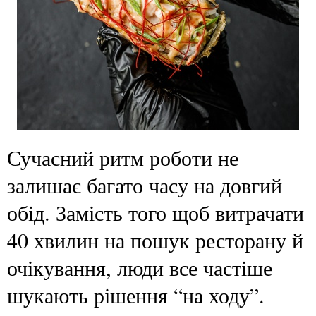
Сучасний ритм роботи не
залишає багато часу на довгий
обід. Замість того щоб витрачати
40 хвилин на пошук ресторану й
очікування, люди все частіше
шукають рішення “на ходу”.