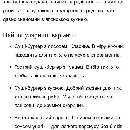
зовсім інша подача звичних інгредієнтів — і саме це
робить страву такою популярною серед тих, хто
давно знайомий з японською кухнею.
Найпопулярніші варіанти
Суші-бургер з лососем. Класика. В міру ніжний,
підходить для тих, хто не хоче експериментів.
Гострий суші-бургер з тунцем. Вибір тих, хто
любить післясмак і яскравість.
Суші-бургер з куркою. Добрий варіант для тих,
хто не вживає риби. М’ясо обсмажується в
паніровці до хрумкої скоринки.
Вегетаріанський варіант. Із сиром, овочами та
соусом унагі — для легкого перекусу без білків