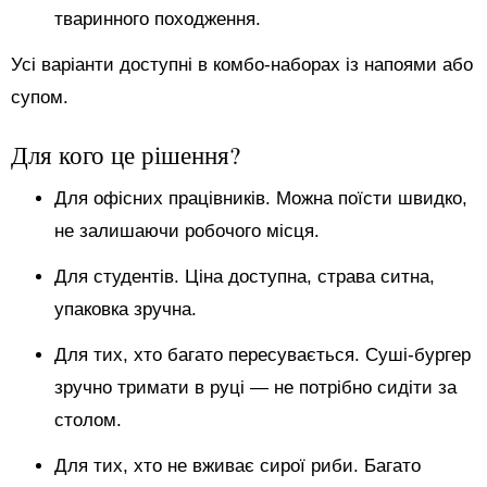
тваринного походження.
Усі варіанти доступні в комбо-наборах із напоями або
супом.
Для кого це рішення?
Для офісних працівників. Можна поїсти швидко,
не залишаючи робочого місця.
Для студентів. Ціна доступна, страва ситна,
упаковка зручна.
Для тих, хто багато пересувається. Суші-бургер
зручно тримати в руці — не потрібно сидіти за
столом.
Для тих, хто не вживає сирої риби. Багато