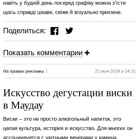
навіть у будній день посеред графіку можна з’їсти
щось справді цікаве, свіже й візуально приємне.
Поделиться:
Показать комментарии
На правах рекламы
21 мая 2024 в 14:31
Искусство дегустации виски
в Маудау
Виски – это не просто алкогольный напиток, это
целая культура, история и искусство. Для многих он
ассоциируется с уютными вечерами у камина,