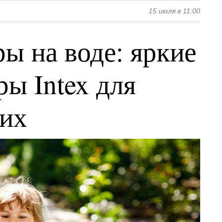
15 июля в 11:00
ы на воде: яркие
ы Intex для
ких