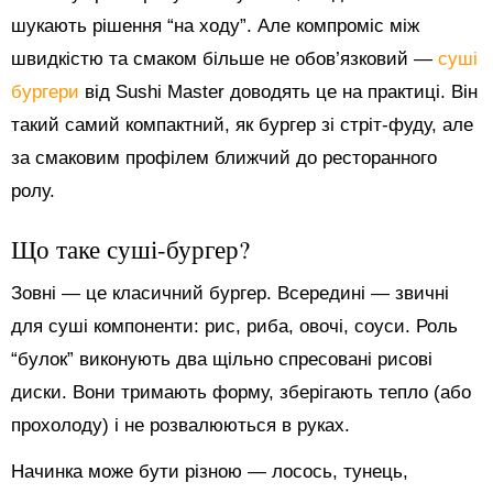
шукають рішення “на ходу”. Але компроміс між
швидкістю та смаком більше не обов’язковий —
суші
бургери
від Sushi Master доводять це на практиці. Він
такий самий компактний, як бургер зі стріт-фуду, але
за смаковим профілем ближчий до ресторанного
ролу.
Що таке суші-бургер?
Зовні — це класичний бургер. Всередині — звичні
для суші компоненти: рис, риба, овочі, соуси. Роль
“булок” виконують два щільно спресовані рисові
диски. Вони тримають форму, зберігають тепло (або
прохолоду) і не розвалюються в руках.
Начинка може бути різною — лосось, тунець,