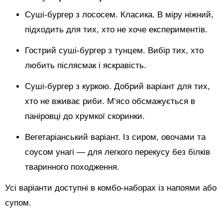
Суші-бургер з лососем. Класика. В міру ніжний,
підходить для тих, хто не хоче експериментів.
Гострий суші-бургер з тунцем. Вибір тих, хто
любить післясмак і яскравість.
Суші-бургер з куркою. Добрий варіант для тих,
хто не вживає риби. М’ясо обсмажується в
паніровці до хрумкої скоринки.
Вегетаріанський варіант. Із сиром, овочами та
соусом унагі — для легкого перекусу без білків
тваринного походження.
Усі варіанти доступні в комбо-наборах із напоями або
супом.