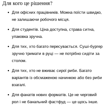
Для кого це рішення?
Для офісних працівників. Можна поїсти швидко,
не залишаючи робочого місця.
Для студентів. Ціна доступна, страва ситна,
упаковка зручна.
Для тих, хто багато пересувається. Суші-бургер
зручно тримати в руці — не потрібно сидіти за
столом.
Для тих, хто не вживає сирої риби. Багато
варіантів із обсмаженою начинкою або без риби
взагалі.
Для фанатів нових форматів. Це не черговий
рол і не банальний фастфуд — це щось інше.