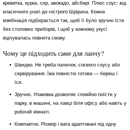
креветка, курка, сир, авокадо, айсберг. Плюс соус: від
класичного унагі до гострого Шрірача. Кожна
комбінація підбирається так, щоб її було зручно їсти
без столових приборів, і щоб у кожному укусі
відчувалась повнота смаку.
Чому це підходить саме для ланчу?
Швидко. Не треба паличок, соєвого соусу або
сервірування. Їжа повністю готова — береш і
їси.
Зручно. Упаковка дозволяє спокійно поїсти у
парку, в машині, на лавці біля офісу або навіть у
робочій кімнаті.
Компактно. Розмір і вага адаптовані під одну