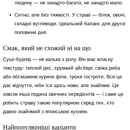
людину — не занадто багато, не занадто мало.
Ситно, але без тяжкості. У страві — білок, овочі,
складні вуглеводи. Ідеальний баланс для другої
половини дня.
Смак, який не схожий ні на що
Суші-бургер — не калька з ролу. Він має власну
текстуру: теплий рис, хрумкий айсберг, свіжа риба
або обсмажене куряче філе, трохи гостроти. Все це
дає відчуття, ніби їси щось нове, але знайоме. Це
зовсім інша подача звичних інгредієнтів — і саме це
робить страву такою популярною серед тих, хто
давно знайомий з японською кухнею.
Найпопулярніші варіанти