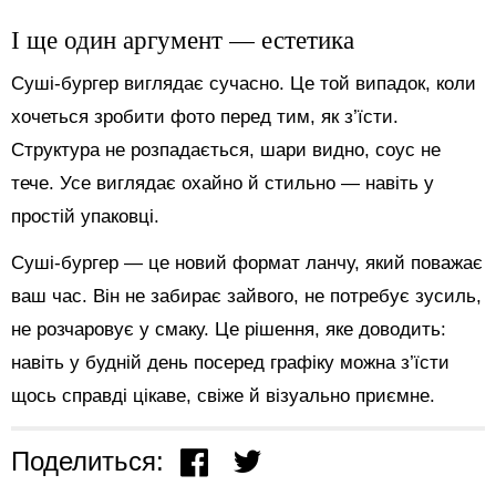
І ще один аргумент — естетика
Суші-бургер виглядає сучасно. Це той випадок, коли
хочеться зробити фото перед тим, як з’їсти.
Структура не розпадається, шари видно, соус не
тече. Усе виглядає охайно й стильно — навіть у
простій упаковці.
Суші-бургер — це новий формат ланчу, який поважає
ваш час. Він не забирає зайвого, не потребує зусиль,
не розчаровує у смаку. Це рішення, яке доводить:
навіть у будній день посеред графіку можна з’їсти
щось справді цікаве, свіже й візуально приємне.
Поделиться: