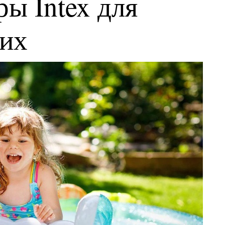
ы Intex для
ких