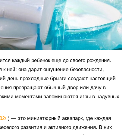
мится каждый ребенок еще до своего рождения.
я к ней: она дарит ощущение безопасности,
тний день прохладные брызги создают настоящий
ечения превращают обычный двор или дачу в
такими моментами запоминаются игры в надувных
882/
) — это миниатюрный аквапарк, где каждая
еселого развития и активного движения. В них