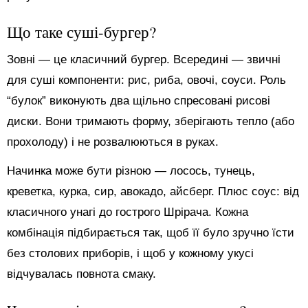
Що таке суші-бургер?
Зовні — це класичний бургер. Всередині — звичні
для суші компоненти: рис, риба, овочі, соуси. Роль
“булок” виконують два щільно спресовані рисові
диски. Вони тримають форму, зберігають тепло (або
прохолоду) і не розвалюються в руках.
Начинка може бути різною — лосось, тунець,
креветка, курка, сир, авокадо, айсберг. Плюс соус: від
класичного унагі до гострого Шрірача. Кожна
комбінація підбирається так, щоб її було зручно їсти
без столових приборів, і щоб у кожному укусі
відчувалась повнота смаку.