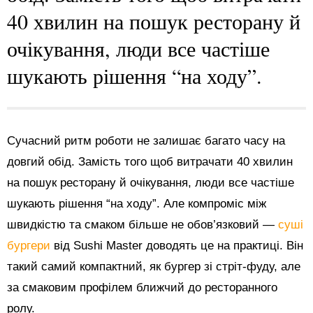
40 хвилин на пошук ресторану й
очікування, люди все частіше
шукають рішення “на ходу”.
Сучасний ритм роботи не залишає багато часу на
довгий обід. Замість того щоб витрачати 40 хвилин
на пошук ресторану й очікування, люди все частіше
шукають рішення “на ходу”. Але компроміс між
швидкістю та смаком більше не обов’язковий —
суші
бургери
від Sushi Master доводять це на практиці. Він
такий самий компактний, як бургер зі стріт-фуду, але
за смаковим профілем ближчий до ресторанного
ролу.