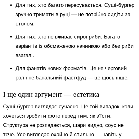
Для тих, хто багато пересувається. Суші-бургер
зручно тримати в руці — не потрібно сидіти за
столом.
Для тих, хто не вживає сирої риби. Багато
варіантів із обсмаженою начинкою або без риби
взагалі.
Для фанатів нових форматів. Це не черговий
рол і не банальний фастфуд — це щось інше.
І ще один аргумент — естетика
Суші-бургер виглядає сучасно. Це той випадок, коли
хочеться зробити фото перед тим, як з’їсти.
Структура не розпадається, шари видно, соус не
тече. Усе виглядає охайно й стильно — навіть у