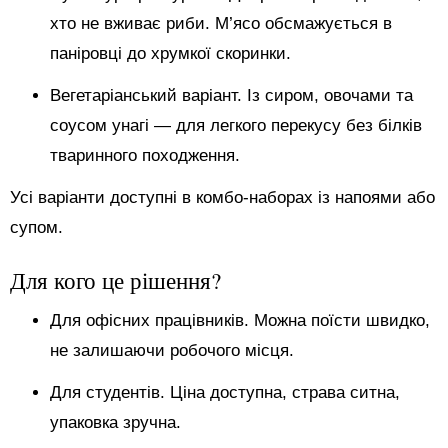
хто не вживає риби. М’ясо обсмажується в
паніровці до хрумкої скоринки.
Вегетаріанський варіант. Із сиром, овочами та
соусом унагі — для легкого перекусу без білків
тваринного походження.
Усі варіанти доступні в комбо-наборах із напоями або
супом.
Для кого це рішення?
Для офісних працівників. Можна поїсти швидко,
не залишаючи робочого місця.
Для студентів. Ціна доступна, страва ситна,
упаковка зручна.