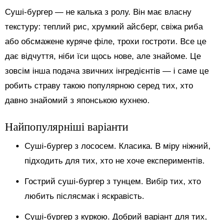
Суші-бургер — не калька з ролу. Він має власну
текстуру: теплий рис, хрумкий айсберг, свіжа риба
або обсмажене куряче філе, трохи гостроти. Все це
дає відчуття, ніби їси щось нове, але знайоме. Це
зовсім інша подача звичних інгредієнтів — і саме це
робить страву такою популярною серед тих, хто
давно знайомий з японською кухнею.
Найпопулярніші варіанти
Суші-бургер з лососем. Класика. В міру ніжний,
підходить для тих, хто не хоче експериментів.
Гострий суші-бургер з тунцем. Вибір тих, хто
любить післясмак і яскравість.
Суші-бургер з куркою. Добрий варіант для тих,