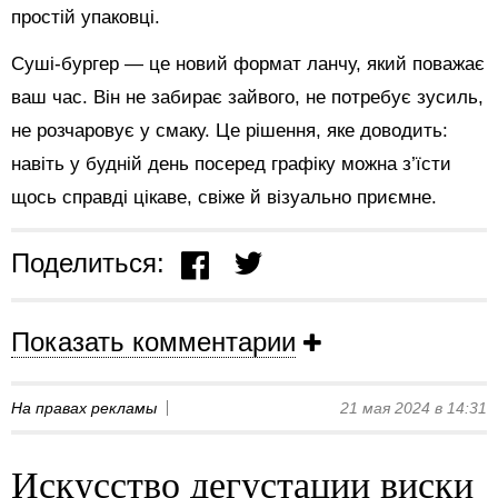
простій упаковці.
Суші-бургер — це новий формат ланчу, який поважає
ваш час. Він не забирає зайвого, не потребує зусиль,
не розчаровує у смаку. Це рішення, яке доводить:
навіть у будній день посеред графіку можна з’їсти
щось справді цікаве, свіже й візуально приємне.
Поделиться:
Показать комментарии
На правах рекламы
21 мая 2024 в 14:31
Искусство дегустации виски