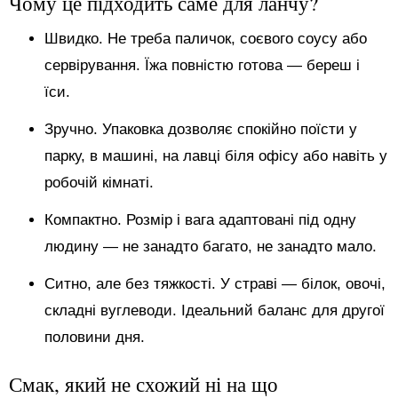
Чому це підходить саме для ланчу?
Швидко. Не треба паличок, соєвого соусу або
сервірування. Їжа повністю готова — береш і
їси.
Зручно. Упаковка дозволяє спокійно поїсти у
парку, в машині, на лавці біля офісу або навіть у
робочій кімнаті.
Компактно. Розмір і вага адаптовані під одну
людину — не занадто багато, не занадто мало.
Ситно, але без тяжкості. У страві — білок, овочі,
складні вуглеводи. Ідеальний баланс для другої
половини дня.
Смак, який не схожий ні на що