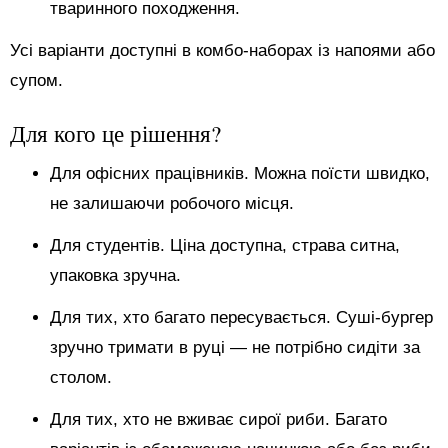
тваринного походження.
Усі варіанти доступні в комбо-наборах із напоями або
супом.
Для кого це рішення?
Для офісних працівників. Можна поїсти швидко,
не залишаючи робочого місця.
Для студентів. Ціна доступна, страва ситна,
упаковка зручна.
Для тих, хто багато пересувається. Суші-бургер
зручно тримати в руці — не потрібно сидіти за
столом.
Для тих, хто не вживає сирої риби. Багато