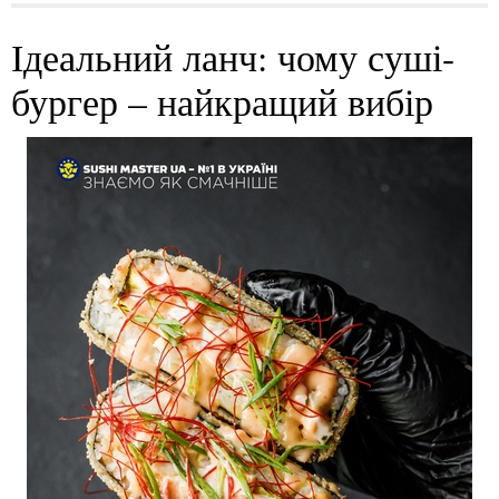
Ідеальний ланч: чому суші-
бургер – найкращий вибір