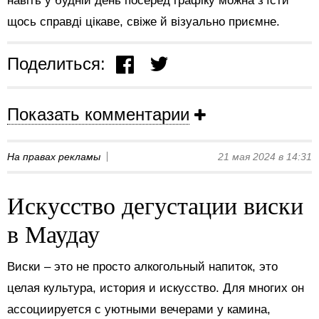
навіть у будній день посеред графіку можна з’їсти
щось справді цікаве, свіже й візуально приємне.
Поделиться:
Показать комментарии
На правах рекламы
21 мая 2024 в 14:31
Искусство дегустации виски
в Маудау
Виски – это не просто алкогольный напиток, это
целая культура, история и искусство. Для многих он
ассоциируется с уютными вечерами у камина,