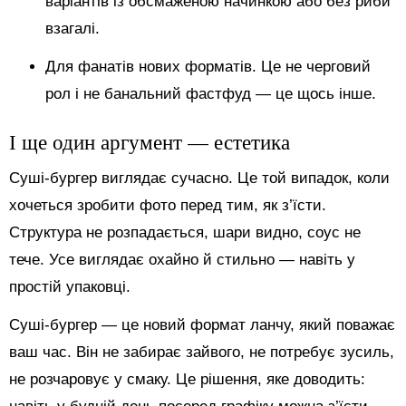
варіантів із обсмаженою начинкою або без риби
взагалі.
Для фанатів нових форматів. Це не черговий
рол і не банальний фастфуд — це щось інше.
І ще один аргумент — естетика
Суші-бургер виглядає сучасно. Це той випадок, коли
хочеться зробити фото перед тим, як з’їсти.
Структура не розпадається, шари видно, соус не
тече. Усе виглядає охайно й стильно — навіть у
простій упаковці.
Суші-бургер — це новий формат ланчу, який поважає
ваш час. Він не забирає зайвого, не потребує зусиль,
не розчаровує у смаку. Це рішення, яке доводить: