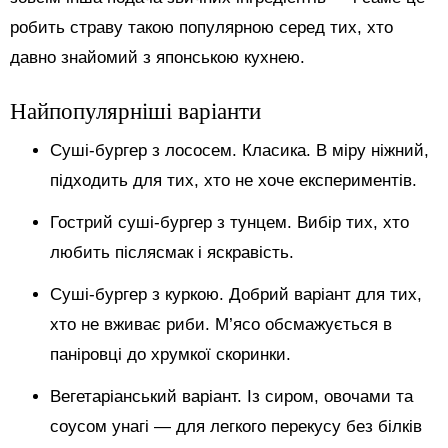
робить страву такою популярною серед тих, хто
давно знайомий з японською кухнею.
Найпопулярніші варіанти
Суші-бургер з лососем. Класика. В міру ніжний,
підходить для тих, хто не хоче експериментів.
Гострий суші-бургер з тунцем. Вибір тих, хто
любить післясмак і яскравість.
Суші-бургер з куркою. Добрий варіант для тих,
хто не вживає риби. М’ясо обсмажується в
паніровці до хрумкої скоринки.
Вегетаріанський варіант. Із сиром, овочами та
соусом унагі — для легкого перекусу без білків