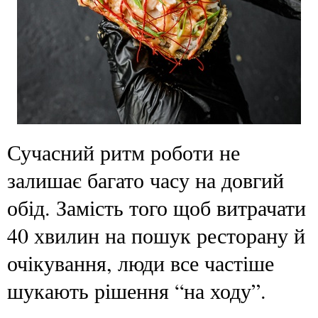
Сучасний ритм роботи не
залишає багато часу на довгий
обід. Замість того щоб витрачати
40 хвилин на пошук ресторану й
очікування, люди все частіше
шукають рішення “на ходу”.