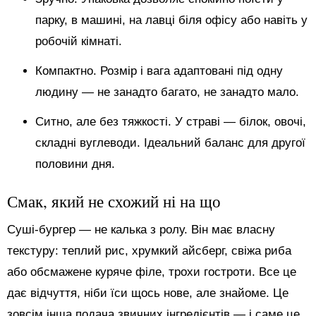
парку, в машині, на лавці біля офісу або навіть у
робочій кімнаті.
Компактно. Розмір і вага адаптовані під одну
людину — не занадто багато, не занадто мало.
Ситно, але без тяжкості. У страві — білок, овочі,
складні вуглеводи. Ідеальний баланс для другої
половини дня.
Смак, який не схожий ні на що
Суші-бургер — не калька з ролу. Він має власну
текстуру: теплий рис, хрумкий айсберг, свіжа риба
або обсмажене куряче філе, трохи гостроти. Все це
дає відчуття, ніби їси щось нове, але знайоме. Це
зовсім інша подача звичних інгредієнтів — і саме це