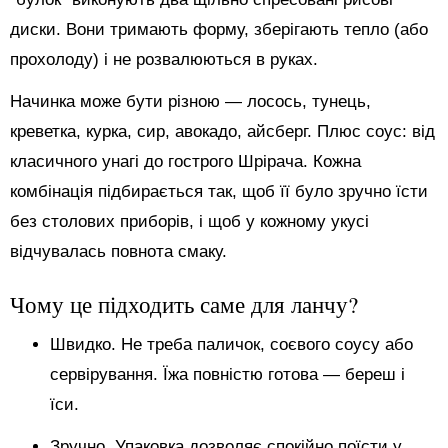
диски. Вони тримають форму, зберігають тепло (або
прохолоду) і не розвалюються в руках.
Начинка може бути різною — лосось, тунець,
креветка, курка, сир, авокадо, айсберг. Плюс соус: від
класичного унагі до гострого Шрірача. Кожна
комбінація підбирається так, щоб її було зручно їсти
без столових приборів, і щоб у кожному укусі
відчувалась повнота смаку.
Чому це підходить саме для ланчу?
Швидко. Не треба паличок, соєвого соусу або
сервірування. Їжа повністю готова — береш і
їси.
Зручно. Упаковка дозволяє спокійно поїсти у