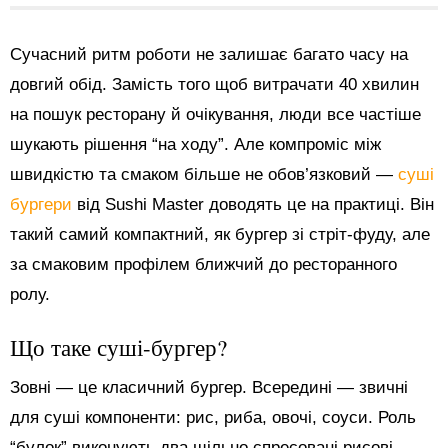
Сучасний ритм роботи не залишає багато часу на
довгий обід. Замість того щоб витрачати 40 хвилин
на пошук ресторану й очікування, люди все частіше
шукають рішення “на ходу”. Але компроміс між
швидкістю та смаком більше не обов’язковий —
суші
бургери
від Sushi Master доводять це на практиці. Він
такий самий компактний, як бургер зі стріт-фуду, але
за смаковим профілем ближчий до ресторанного
ролу.
Що таке суші-бургер?
Зовні — це класичний бургер. Всередині — звичні
для суші компоненти: рис, риба, овочі, соуси. Роль
“булок” виконують два щільно спресовані рисові