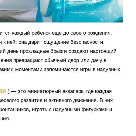
мится каждый ребенок еще до своего рождения.
я к ней: она дарит ощущение безопасности,
тний день прохладные брызги создают настоящий
ечения превращают обычный двор или дачу в
такими моментами запоминаются игры в надувных
882/
) — это миниатюрный аквапарк, где каждая
еселого развития и активного движения. В них
 фонтанчиков, играть с надувными фигурками и
ния.