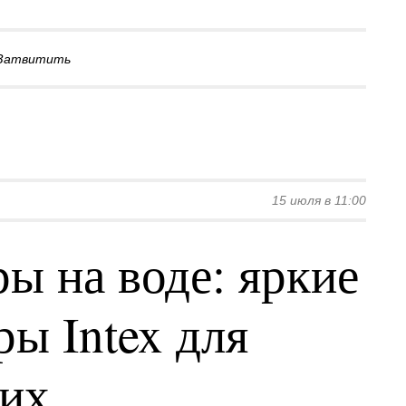
Затвитить
15 июля в 11:00
ы на воде: яркие
ы Intex для
ких