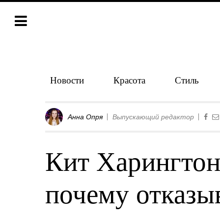
Новости
Красота
Стиль
Анна Опря
Выпускающий редактор
Кит Харингтон
почему отказыв