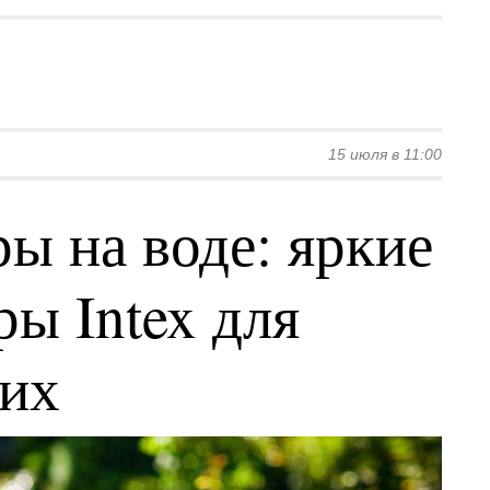
15 июля в 11:00
ы на воде: яркие
ы Intex для
ких