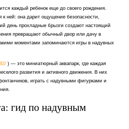
мится каждый ребенок еще до своего рождения.
я к ней: она дарит ощущение безопасности,
тний день прохладные брызги создают настоящий
ечения превращают обычный двор или дачу в
такими моментами запоминаются игры в надувных
882/
) — это миниатюрный аквапарк, где каждая
еселого развития и активного движения. В них
 фонтанчиков, играть с надувными фигурками и
ния.
га: гид по надувным