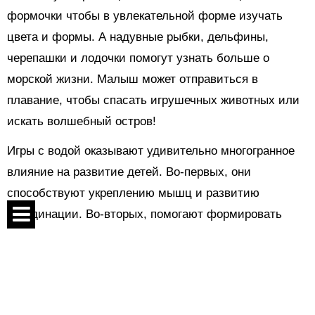
формочки чтобы в увлекательной форме изучать
цвета и формы. А надувные рыбки, дельфины,
черепашки и лодочки помогут узнать больше о
морской жизни. Малыш может отправиться в
плавание, чтобы спасать игрушечных животных или
искать волшебный остров!
Игры с водой оказывают удивительно многогранное
влияние на развитие детей. Во-первых, они
способствуют укреплению мышц и развитию
координации. Во-вторых, помогают формировать
уверенность в собственных возможностях и
Спецпроекты
преодолевать страх новых ощущений.
Контакты
О проекте