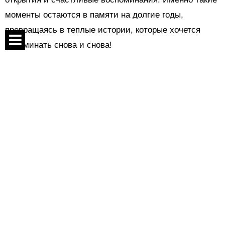
моменты остаются в памяти на долгие годы,
превращаясь в теплые истории, которые хочется
вспоминать снова и снова!
Спецпроекты
Поделиться:
Контакты
О проекте
Показать комментарии
Соглашение
На правах рекламы
04 июля 2025 в 15:30
Реклама
Ідеальний ланч: чому суші-
Следи за нами:
бургер – найкращий вибір